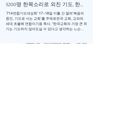
5200명 한목소리로 외친 기도, 한국
교회 다시 무릎 꿇다
‘714연합기도대성회’ 17~18일 이틀 간 열려‘복음의
증인, 기도로 서는 교회’를 주제로전국 교회, 교파와
세대 초월해 연합이기용 목사, “한국교회의 가장 큰 위
기는 기도하지 않아도살 수 있다고 생각하는 느슨함”
17일 저녁 서울 송파구 잠실학생체육관. 찬양 ‘우리
오늘 눈물로’가 나오자 5200여명의 성도들이 하나둘
자리에서 일어섰다. “오래 황폐하였던 이 땅”이라는
가사가 울려 퍼질 때는 두 손을 높이 든 채 눈을 감고
기도하는 이들의 모습이 곳곳에 눈에 띄었다. 어떤 이
는 손수건으로 눈물을 훔쳤고, 어떤 이는 두 손을 맞잡
은 채 나라와 교회를 위해 간절히 부르짖었다. 714연
합기도운동본부(공동대표 이기용·이인호·이재훈 목
사)가 주최한 ‘714연합기도대성회’가 이날 ‘복음의 증
인, 기도로 서는 교회’를 주제로 막을 올렸다. 18일까
지 이어지는 이번 집회는 교파와 세대를 넘어 한국교
회의 영적 각성과 회복, 나라와 민족, 세계 복음화를
위해 함
Jul 14
2 min read
톨스토이의 <두 노인.>