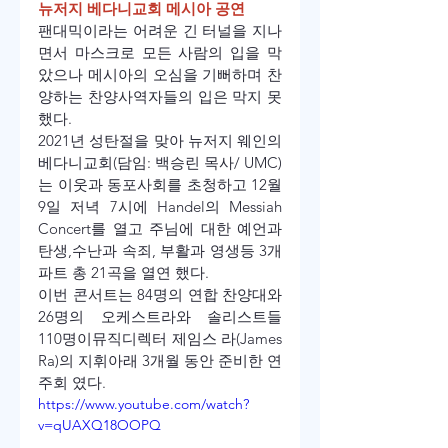
뉴저지 베다니교회 메시아 공연
팬대믹이라는 어려운 긴 터널을 지나
면서 마스크로 모든 사람의 입을 막
았으나 메시아의 오심을 기뻐하며 찬
양하는 찬양사역자들의 입은 막지 못
했다.
2021년 성탄절을 맞아 뉴저지 웨인의 
베다니교회(담임: 백승린 목사/ UMC)
는 이웃과 동포사회를 초청하고 12월
9일 저녁 7시에 Handel의 Messiah 
Concert를 열고 주님에 대한 예언과 
탄생,수난과 속죄, 부활과 영생등 3개
파트 총 21곡을 열연 했다.
이번 콘서트는 84명의 연합 찬양대와 
26명의 오케스트라와 솔리스트들 
110명이뮤직디렉터 제임스 라(James 
Ra)의 지휘아래 3개월 동안 준비한 연
주회 였다.
https://www.youtube.com/watch?
v=qUAXQ18OOPQ