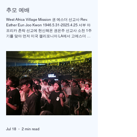
추모 예배
West Africa Village Mission 권 에스더 선교사 Rev.
Esther Eun Joo Kwon 1946.5.31-2025.4.25 서부 아
프리카 촌락 선교에 헌신해온 권은주 선교사 소천 1주
기를 맞아 먼저 미국 캘리포니아 LA에서 고에스더 권
선교사 추모 언더우드 선교대회가 개최되었고 이어서
서울의 정동제일 교회에서도 7월4일 권에스더 선교
사 추모예배를 열었다. 선교사역 이전에 정동교회를
섬기며 청소년 교사로 헌신했던 권은주를 기억하고
있는 일부교인들과 연세대학 동문, 그리고 이화 동문
다수가 참여한 가운데 이병도 목사가 추모예배를 인
도했다. 찬송 606장, 반주강혜진 집사, 기도 장혜경 장
로, 성경봉독 김정일 장로,(디모데 후서 4:7-8 / 디도서
1:5), 추모사 민병임 권사(묘동교회/ 이화동기), / 주미
야 권사(신암교회/ 연세대동기) , 추모찬송 백남옥 이
화동기/경희대명예교수 / "저 장미꽃위에 이슬 "등 추
모순서
Jul 18
2 min read