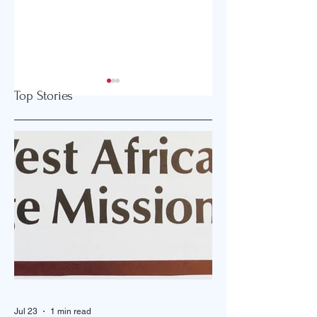
Top Stories
"OVERFLOW "
제1회 미주 언더우
선교대회
Jul 23
1 min read