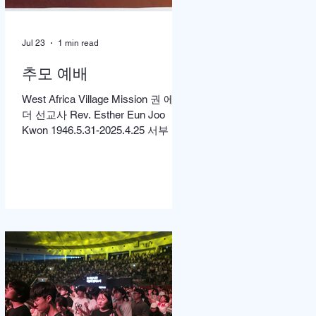
Jul 23
1 min read
추모 예배
West Africa Village Mission 권 에스
더 선교사 Rev. Esther Eun Joo
Kwon 1946.5.31-2025.4.25 서부 아
프리카 촌락 선교에 헌신해온 권은
주 선교사 소천 1주기를 맞아 먼저
미국 캘리포니아 LA에서 고에스더
권 선교사 추모 언더우드 선교대회
가 개최되었고 이어서 서울의 정동
제일 교회에서도 7월4일 권에스더
선교사 추모예배를 열었다. 선교사
역 이전에 정동교회를 섬기며 청소
년 교사로 헌신했던 권은주를 기억
하고 있는 일부교인들과 연세대학
동문, 그리고 이화 동문 다수가 참여