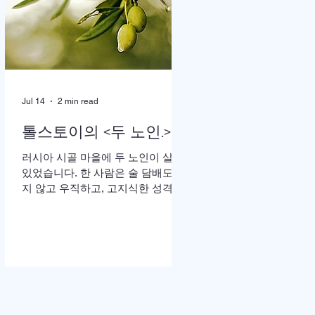
땅”이라는 가사가 울려 퍼질 때는 두
손을 높이 든 채 눈을 감고 기도하는
이들의 모습이 곳곳에 눈에 띄었다.
어떤 이는 손수건으로 눈물을 훔쳤
고, 어떤 이는 두 손을 맞잡은 채 나
라와 교회를 위해 간절히 부르짖었
Jul 14
2 min read
다. 714연합기도운동본부(공동대표
이기용·이인호·이재훈 목사)가 주최
톨스토이의 <두 노인.>
한 ‘714연합기도대성회’가 이날 ‘복
음의 증인, 기도로 서는 교회’를 주제
러시아 시골 마을에 두 노인이 살고
로 막을 올렸다. 18일까지 이어지는
있었습니다. 한 사람은 술 담배도 하
이번 집회는 교파와 세대를 넘어 한
지 않고 우직하고, 고지식한 성격으
국교회의 영적 각성과 회복, 나라와
로 모든 일을 자신이 빈틈없이 처리
민족, 세계 복음화를 위해 함
하고, 돈도 많은 예핌(Efim)이고, 다
른 한 사람은 사교성 많고 쾌활하며,
술 담배를 즐기고, 노래 부르는 것도
좋아하는 매사 낙관적인 예리세이
(Elisha)입니다. 두 사람은 오래전부
터 예루살렘 성지 순례를 떠나기로
약속합니다. 그러나 늘 일 때문에 바