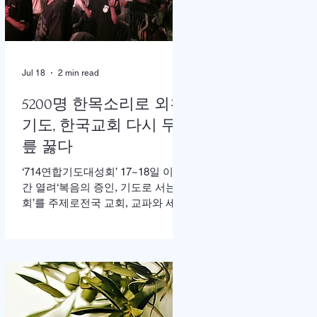
한 가운데 이병도 목사가 추모예배
를 인도했다. 찬송 606장, 반주강혜
진 집사, 기도 장혜경 장로, 성경봉
독 김정일 장로,(디모데 후서 4:7-8 /
디도서 1:5), 추모사 민병임 권사(묘
Jul 18
2 min read
동교회/ 이화동기), / 주미야 권사(신
암교회/ 연세대동기) , 추모찬송 백
5200명 한목소리로 외친
남옥 이화동기/경희대명예교수 / "저
기도, 한국교회 다시 무
장미꽃위에 이슬 "등 추모순서
릎 꿇다
‘714연합기도대성회’ 17~18일 이틀
간 열려‘복음의 증인, 기도로 서는 교
회’를 주제로전국 교회, 교파와 세대
초월해 연합이기용 목사, “한국교회
의 가장 큰 위기는 기도하지 않아도
살 수 있다고 생각하는 느슨함” 17일
저녁 서울 송파구 잠실학생체육관.
찬양 ‘우리 오늘 눈물로’가 나오자
5200여명의 성도들이 하나둘 자리
에서 일어섰다. “오래 황폐하였던 이