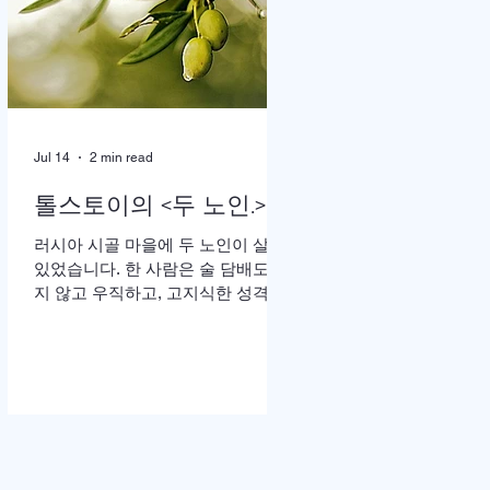
땅”이라는 가사가 울려 퍼질 때는 두
손을 높이 든 채 눈을 감고 기도하는
이들의 모습이 곳곳에 눈에 띄었다.
어떤 이는 손수건으로 눈물을 훔쳤
고, 어떤 이는 두 손을 맞잡은 채 나
라와 교회를 위해 간절히 부르짖었
Jul 14
2 min read
다. 714연합기도운동본부(공동대표
이기용·이인호·이재훈 목사)가 주최
톨스토이의 <두 노인.>
한 ‘714연합기도대성회’가 이날 ‘복
음의 증인, 기도로 서는 교회’를 주제
러시아 시골 마을에 두 노인이 살고
로 막을 올렸다. 18일까지 이어지는
있었습니다. 한 사람은 술 담배도 하
이번 집회는 교파와 세대를 넘어 한
지 않고 우직하고, 고지식한 성격으
국교회의 영적 각성과 회복, 나라와
로 모든 일을 자신이 빈틈없이 처리
민족, 세계 복음화를 위해 함
하고, 돈도 많은 예핌(Efim)이고, 다
른 한 사람은 사교성 많고 쾌활하며,
술 담배를 즐기고, 노래 부르는 것도
좋아하는 매사 낙관적인 예리세이
(Elisha)입니다. 두 사람은 오래전부
터 예루살렘 성지 순례를 떠나기로
약속합니다. 그러나 늘 일 때문에 바