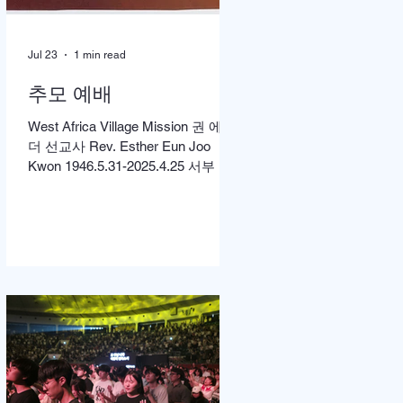
Jul 23
1 min read
추모 예배
West Africa Village Mission 권 에스
더 선교사 Rev. Esther Eun Joo
Kwon 1946.5.31-2025.4.25 서부 아
프리카 촌락 선교에 헌신해온 권은
주 선교사 소천 1주기를 맞아 먼저
미국 캘리포니아 LA에서 고에스더
권 선교사 추모 언더우드 선교대회
가 개최되었고 이어서 서울의 정동
제일 교회에서도 7월4일 권에스더
선교사 추모예배를 열었다. 선교사
역 이전에 정동교회를 섬기며 청소
년 교사로 헌신했던 권은주를 기억
하고 있는 일부교인들과 연세대학
동문, 그리고 이화 동문 다수가 참여