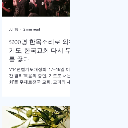
한 가운데 이병도 목사가 추모예배
를 인도했다. 찬송 606장, 반주강혜
진 집사, 기도 장혜경 장로, 성경봉
독 김정일 장로,(디모데 후서 4:7-8 /
디도서 1:5), 추모사 민병임 권사(묘
Jul 18
2 min read
동교회/ 이화동기), / 주미야 권사(신
암교회/ 연세대동기) , 추모찬송 백
5200명 한목소리로 외친
남옥 이화동기/경희대명예교수 / "저
기도, 한국교회 다시 무
장미꽃위에 이슬 "등 추모순서
릎 꿇다
‘714연합기도대성회’ 17~18일 이틀
간 열려‘복음의 증인, 기도로 서는 교
회’를 주제로전국 교회, 교파와 세대
초월해 연합이기용 목사, “한국교회
의 가장 큰 위기는 기도하지 않아도
살 수 있다고 생각하는 느슨함” 17일
저녁 서울 송파구 잠실학생체육관.
찬양 ‘우리 오늘 눈물로’가 나오자
5200여명의 성도들이 하나둘 자리
에서 일어섰다. “오래 황폐하였던 이