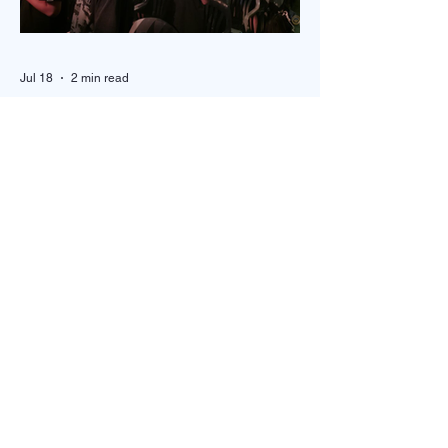
Jul 18
2 min read
5200명 한목소리로 외친 기도, 한국
교회 다시 무릎 꿇다
‘714연합기도대성회’ 17~18일 이틀 간 열려‘복음의
증인, 기도로 서는 교회’를 주제로전국 교회, 교파와
세대 초월해 연합이기용 목사, “한국교회의 가장 큰 위
기는 기도하지 않아도살 수 있다고 생각하는 느슨함”
17일 저녁 서울 송파구 잠실학생체육관. 찬양 ‘우리
오늘 눈물로’가 나오자 5200여명의 성도들이 하나둘
자리에서 일어섰다. “오래 황폐하였던 이 땅”이라는
가사가 울려 퍼질 때는 두 손을 높이 든 채 눈을 감고
기도하는 이들의 모습이 곳곳에 눈에 띄었다. 어떤 이
는 손수건으로 눈물을 훔쳤고, 어떤 이는 두 손을 맞잡
은 채 나라와 교회를 위해 간절히 부르짖었다. 714연
합기도운동본부(공동대표 이기용·이인호·이재훈 목
사)가 주최한 ‘714연합기도대성회’가 이날 ‘복음의 증
인, 기도로 서는 교회’를 주제로 막을 올렸다. 18일까
지 이어지는 이번 집회는 교파와 세대를 넘어 한국교
회의 영적 각성과 회복, 나라와 민족, 세계 복음화를
위해 함