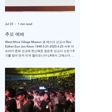
Jul 23
1 min read
추모 예배
West Africa Village Mission 권 에스더 선교사 Rev.
Esther Eun Joo Kwon 1946.5.31-2025.4.25 서부 아
프리카 촌락 선교에 헌신해온 권은주 선교사 소천 1주
기를 맞아 먼저 미국 캘리포니아 LA에서 고에스더 권
선교사 추모 언더우드 선교대회가 개최되었고 이어서
서울의 정동제일 교회에서도 7월4일 권에스더 선교
사 추모예배를 열었다. 선교사역 이전에 정동교회를
섬기며 청소년 교사로 헌신했던 권은주를 기억하고
있는 일부교인들과 연세대학 동문, 그리고 이화 동문
다수가 참여한 가운데 이병도 목사가 추모예배를 인
도했다. 찬송 606장, 반주강혜진 집사, 기도 장혜경 장
로, 성경봉독 김정일 장로,(디모데 후서 4:7-8 / 디도서
1:5), 추모사 민병임 권사(묘동교회/ 이화동기), / 주미
야 권사(신암교회/ 연세대동기) , 추모찬송 백남옥 이
화동기/경희대명예교수 / "저 장미꽃위에 이슬 "등 추
모순서