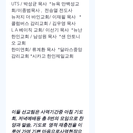
UTS / 박성균 목사  *뉴욕 만백성교
회/이종범목사 ,  전승열 전도사
뉴저지 더 바인교회/ 이재필 목사   *
콜럼버스 감리교회 / 김우영 목사
L A 베이직 교회/ 이선기 목사  *뉴난 
한인교회 / 남성원 목사  *샌 안토니
오 교회
한미연회/ 류계환 목사  *달라스중앙 
감리교회 *시카고 한인제일교회
이들 선교팀은 사역기간중 아침 기도
회, 저녁예배등 총 8번의 모임으로 찬
양과 말씀, 기도로  영적 재충전을 이
루어 가며 기쁜 마음으로사역현장으