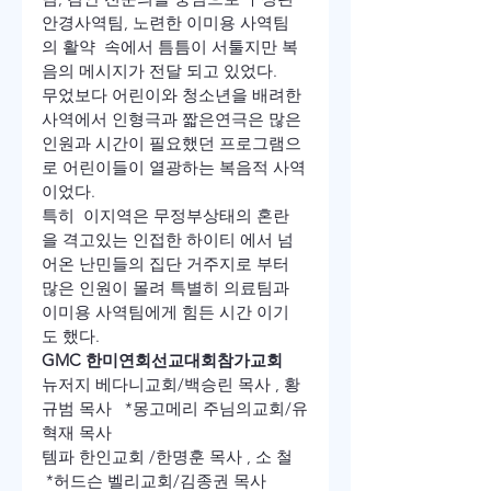
안경사역팀, 노련한 이미용 사역팀
의 활약  속에서 틈틈이 서툴지만 복
음의 메시지가 전달 되고 있었다.
무었보다 어린이와 청소년을 배려한 
사역에서 인형극과 짧은연극은 많은 
인원과 시간이 필요했던 프로그램으
로 어린이들이 열광하는 복음적 사역
이었다.
특히  이지역은 무정부상태의 혼란
을 격고있는 인접한 하이티 에서 넘
어온 난민들의 집단 거주지로 부터 
많은 인원이 몰려 특별히 의료팀과 
이미용 사역팀에게 힘든 시간 이기
도 했다.
GMC 
한미연회
선교대회
참가
교회
뉴저지 베다니교회/백승린 목사 , 황
규범 목사   *몽고메리 주님의교회/유
혁재 목사
템파 한인교회 /한명훈 목사 , 소 철   
 *허드슨 벨리교회/김종권 목사