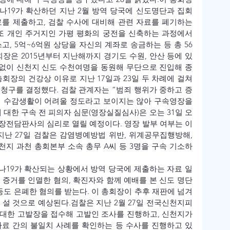
19가 확산하던 지난 2월 방역 당국에 신도명단과 집회 
를 제출하고, 검찰 수사에 대비해 관련 자료를 폐기하는 
또 개인 주거지인 가평 평화의 궁전을 신축하는 과정에서 
고, 5억~6억원 상당을 자신의 계좌로 송금하는 등 총 56
장은 2015년부터 지난해까지 경기도 수원, 안산 등에 있
없이 신천지 신도 수천여명을 동원해 무단으로 진입해 종
총회장의 건강상 이유로 지난 17일과 23일 두 차례에 걸쳐 
청구를 결정했다. 검찰 관계자는 “범죄 행위가 중하고 증
의 수감생활이 어려울 정도라고 보이지는 않아 구속영장을 
 대한 구속 전 피의자 심문(영장실질심사)은 오는 31일 오
영장전담판사의 심리로 열릴 예정이다. 영장 발부 여부는 이
지난 27일 검찰은 감염병예방법 위반, 위계공무집행방해, 
지 과천 총회본부 소속 총무 A씨 등 3명을 구속 기소하
나19가 확산되는 상황에서 방역 당국에 제출하는 자료 일
 증거를 인멸한 혐의, 확진자와 함께 예배를 본 신도 명단
등도 은폐한 혐의를 받는다. 이 총회장이 추후 재판에 넘겨
 설 것으로 예상된다.
검찰은 지난 2월 27일 전국신천지피
대한 고발장을 접수해 고발인 조사를 진행하고, 신천지가 
자료 간의 불일치 사례를 확인하는 등 수사를 진행하고 있