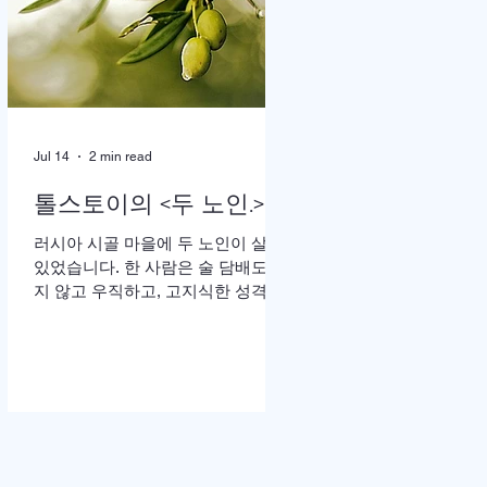
땅”이라는 가사가 울려 퍼질 때는 두
손을 높이 든 채 눈을 감고 기도하는
이들의 모습이 곳곳에 눈에 띄었다.
어떤 이는 손수건으로 눈물을 훔쳤
고, 어떤 이는 두 손을 맞잡은 채 나
라와 교회를 위해 간절히 부르짖었
Jul 14
2 min read
다. 714연합기도운동본부(공동대표
이기용·이인호·이재훈 목사)가 주최
톨스토이의 <두 노인.>
한 ‘714연합기도대성회’가 이날 ‘복
음의 증인, 기도로 서는 교회’를 주제
러시아 시골 마을에 두 노인이 살고
로 막을 올렸다. 18일까지 이어지는
있었습니다. 한 사람은 술 담배도 하
이번 집회는 교파와 세대를 넘어 한
지 않고 우직하고, 고지식한 성격으
국교회의 영적 각성과 회복, 나라와
로 모든 일을 자신이 빈틈없이 처리
민족, 세계 복음화를 위해 함
하고, 돈도 많은 예핌(Efim)이고, 다
른 한 사람은 사교성 많고 쾌활하며,
술 담배를 즐기고, 노래 부르는 것도
좋아하는 매사 낙관적인 예리세이
(Elisha)입니다. 두 사람은 오래전부
터 예루살렘 성지 순례를 떠나기로
약속합니다. 그러나 늘 일 때문에 바