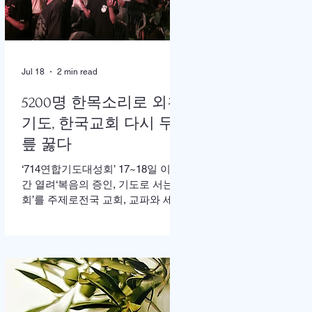
한 가운데 이병도 목사가 추모예배
를 인도했다. 찬송 606장, 반주강혜
진 집사, 기도 장혜경 장로, 성경봉
독 김정일 장로,(디모데 후서 4:7-8 /
디도서 1:5), 추모사 민병임 권사(묘
Jul 18
2 min read
동교회/ 이화동기), / 주미야 권사(신
암교회/ 연세대동기) , 추모찬송 백
5200명 한목소리로 외친
남옥 이화동기/경희대명예교수 / "저
기도, 한국교회 다시 무
장미꽃위에 이슬 "등 추모순서
릎 꿇다
‘714연합기도대성회’ 17~18일 이틀
간 열려‘복음의 증인, 기도로 서는 교
회’를 주제로전국 교회, 교파와 세대
초월해 연합이기용 목사, “한국교회
의 가장 큰 위기는 기도하지 않아도
살 수 있다고 생각하는 느슨함” 17일
저녁 서울 송파구 잠실학생체육관.
찬양 ‘우리 오늘 눈물로’가 나오자
5200여명의 성도들이 하나둘 자리
에서 일어섰다. “오래 황폐하였던 이