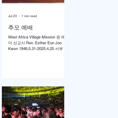
Jul 23
1 min read
추모 예배
West Africa Village Mission 권 에스
더 선교사 Rev. Esther Eun Joo
Kwon 1946.5.31-2025.4.25 서부 아
프리카 촌락 선교에 헌신해온 권은
주 선교사 소천 1주기를 맞아 먼저
미국 캘리포니아 LA에서 고에스더
권 선교사 추모 언더우드 선교대회
가 개최되었고 이어서 서울의 정동
제일 교회에서도 7월4일 권에스더
선교사 추모예배를 열었다. 선교사
역 이전에 정동교회를 섬기며 청소
년 교사로 헌신했던 권은주를 기억
하고 있는 일부교인들과 연세대학
동문, 그리고 이화 동문 다수가 참여