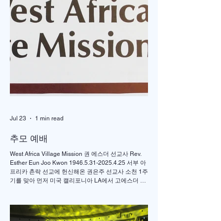
"OVERFLOW "
제1회 미주 언더우
선교대회
Jul 23
1 min read
추모 예배
West Africa Village Mission 권 에스더 선교사 Rev.
Esther Eun Joo Kwon 1946.5.31-2025.4.25 서부 아
프리카 촌락 선교에 헌신해온 권은주 선교사 소천 1주
기를 맞아 먼저 미국 캘리포니아 LA에서 고에스더 권
선교사 추모 언더우드 선교대회가 개최되었고 이어서
서울의 정동제일 교회에서도 7월4일 권에스더 선교
사 추모예배를 열었다. 선교사역 이전에 정동교회를
섬기며 청소년 교사로 헌신했던 권은주를 기억하고