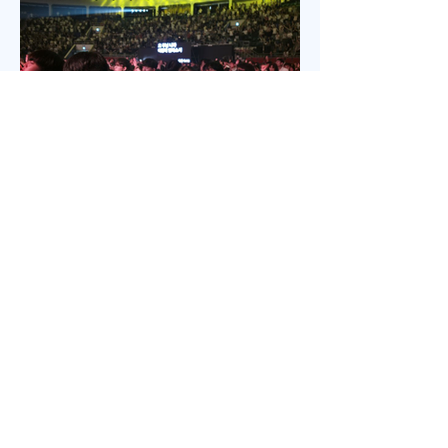
있는 일부교인들과 연세대학 동문, 그리고 이화 동문
다수가 참여한 가운데 이병도 목사가 추모예배를 인
도했다. 찬송 606장, 반주강혜진 집사, 기도 장혜경 장
로, 성경봉독 김정일 장로,(디모데 후서 4:7-8 / 디도서
1:5), 추모사 민병임 권사(묘동교회/ 이화동기), / 주미
야 권사(신암교회/ 연세대동기) , 추모찬송 백남옥 이
화동기/경희대명예교수 / "저 장미꽃위에 이슬 "등 추
모순서
Jul 18
2 min read
5200명 한목소리로 외친 기도, 한국
교회 다시 무릎 꿇다
‘714연합기도대성회’ 17~18일 이틀 간 열려‘복음의
증인, 기도로 서는 교회’를 주제로전국 교회, 교파와
세대 초월해 연합이기용 목사, “한국교회의 가장 큰 위
기는 기도하지 않아도살 수 있다고 생각하는 느슨함”
17일 저녁 서울 송파구 잠실학생체육관. 찬양 ‘우리
오늘 눈물로’가 나오자 5200여명의 성도들이 하나둘
자리에서 일어섰다. “오래 황폐하였던 이 땅”이라는
가사가 울려 퍼질 때는 두 손을 높이 든 채 눈을 감고
기도하는 이들의 모습이 곳곳에 눈에 띄었다. 어떤 이