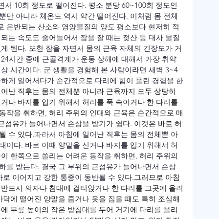
면서 10회 정도로 떨어진다. 평소 분당 60~100회 정도인 
뿐만 아니라 체온도 역시 약간 떨어진다. 이처럼 몸 전체 
로 운반되는 산소와 영양물질의 양도 평소보다 현저히 적
출되는 속도도 줄어들어서 잠을 잘 때는 젖산 등 대사 물질
게 된다. 또한 잠을 자면서 몸의 근육 자체의 긴장도가 거
 24시간 중에 근골격계가 운동 상해에 대해서 가장 취약
상 시간이다. 군 생활을 경험해 본 사람이라면 새벽 3~4
급하게 일어서다가 순간적으로 다리에 힘이 풀린 경험을 한
어난 직후는 몸의 전체뿐 아니라 근육까지 모두 상당히 
신거나 바지를 입기 위해서 허리를 푹 숙이거나 한 다리를 
동작을 취하면, 허리 주위의 인대와 근육은 순간적으로 매
 근섬유가 늘어나면서 손상을 받기가 쉽다. 이것은 바로 허
 수 있다.
따라서 아침에 일어난 직후는 몸의 전체뿐 아
태이다. 바로 이때 양말을 신거나 바지를 입기 위해서 허
중이 한쪽으로 쏠리는 어려운 동작을 취하면, 허리 주위의 
하를 받는다. 결국 그 부위의 근섬유가 늘어나면서 손상
좌로 이어지고 강한 통증이 동반될 수 있다.
그러므로 아침
 반드시 의자나 침대에 걸터앉거나 한 다리를 그곳에 올려
 바닥에 떨어진 양말을 줍거나 옷을 집을 때도 특히 조심해
룸에 무릎 높이의 작은 받침대를 두어 거기에 다리를 올리