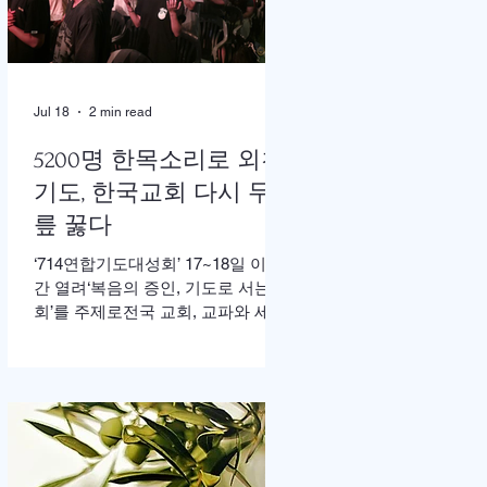
한 가운데 이병도 목사가 추모예배
를 인도했다. 찬송 606장, 반주강혜
진 집사, 기도 장혜경 장로, 성경봉
독 김정일 장로,(디모데 후서 4:7-8 /
디도서 1:5), 추모사 민병임 권사(묘
Jul 18
2 min read
동교회/ 이화동기), / 주미야 권사(신
암교회/ 연세대동기) , 추모찬송 백
5200명 한목소리로 외친
남옥 이화동기/경희대명예교수 / "저
기도, 한국교회 다시 무
장미꽃위에 이슬 "등 추모순서
릎 꿇다
‘714연합기도대성회’ 17~18일 이틀
간 열려‘복음의 증인, 기도로 서는 교
회’를 주제로전국 교회, 교파와 세대
초월해 연합이기용 목사, “한국교회
의 가장 큰 위기는 기도하지 않아도
살 수 있다고 생각하는 느슨함” 17일
저녁 서울 송파구 잠실학생체육관.
찬양 ‘우리 오늘 눈물로’가 나오자
5200여명의 성도들이 하나둘 자리
에서 일어섰다. “오래 황폐하였던 이