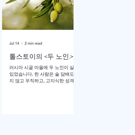
땅”이라는 가사가 울려 퍼질 때는 두
손을 높이 든 채 눈을 감고 기도하는
이들의 모습이 곳곳에 눈에 띄었다.
어떤 이는 손수건으로 눈물을 훔쳤
고, 어떤 이는 두 손을 맞잡은 채 나
라와 교회를 위해 간절히 부르짖었
Jul 14
2 min read
다. 714연합기도운동본부(공동대표
이기용·이인호·이재훈 목사)가 주최
톨스토이의 <두 노인.>
한 ‘714연합기도대성회’가 이날 ‘복
음의 증인, 기도로 서는 교회’를 주제
러시아 시골 마을에 두 노인이 살고
로 막을 올렸다. 18일까지 이어지는
있었습니다. 한 사람은 술 담배도 하
이번 집회는 교파와 세대를 넘어 한
지 않고 우직하고, 고지식한 성격으
국교회의 영적 각성과 회복, 나라와
로 모든 일을 자신이 빈틈없이 처리
민족, 세계 복음화를 위해 함
하고, 돈도 많은 예핌(Efim)이고, 다
른 한 사람은 사교성 많고 쾌활하며,
술 담배를 즐기고, 노래 부르는 것도
좋아하는 매사 낙관적인 예리세이
(Elisha)입니다. 두 사람은 오래전부
터 예루살렘 성지 순례를 떠나기로
약속합니다. 그러나 늘 일 때문에 바