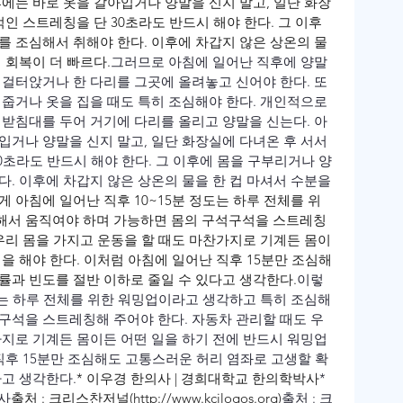
후에는 바로 옷을 갈아입거나 양말을 신지 말고, 일단 화장
적인 스트레칭을 단 30초라도 반드시 해야 한다. 그 이후
를 조심해서 취해야 한다. 이후에 차갑지 않은 상온의 물
 회복이 더 빠르다.
그러므로 아침에 일어난 직후에 양말
 걸터앉거나 한 다리를 그곳에 올려놓고 신어야 한다. 또
 줍거나 옷을 집을 때도 특히 조심해야 한다. 개인적으로 
 받침대를 두어 거기에 다리를 올리고 양말을 신는다. 아
입거나 양말을 신지 말고, 일단 화장실에 다녀온 후 서서 
0초라도 반드시 해야 한다. 그 이후에 몸을 구부리거나 양
. 이후에 차갑지 않은 상온의 물을 한 컵 마셔서 수분을 
게 아침에 일어난 직후 10~15분 정도는 하루 전체를 위
해서 움직여야 하며 가능하면 몸의 구석구석을 스트레칭
 우리 몸을 가지고 운동을 할 때도 마찬가지로 기계든 몸이
을 해야 한다. 이처럼 아침에 일어난 직후 15분만 조심해
률과 빈도를 절반 이하로 줄일 수 있다고 생각한다.
이렇
정도는 하루 전체를 위한 워밍업이라고 생각하고 특히 조심해
구석을 스트레칭해 주어야 한다. 자동차 관리할 때도 우
가지로 기계든 몸이든 어떤 일을 하기 전에 반드시 워밍업
 직후 15분만 조심해도 고통스러운 허리 염좌로 고생할 확
다고 생각한다.
* 이우경 한의사 | 경희대학교 한의학박사
* 
사
출처 : 크리스찬저널(http://www.kcjlogos.org)
출처 : 크