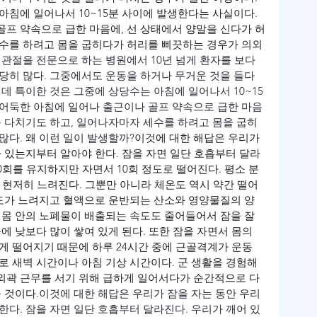
아침에 일어나서 10~15분 사이에 발생한다는 사실이다. 
프 약속으로 급한 마음에, 선 상태에서 양말을 신다가 허
세수를 하려고 몸을 굽히다가 허리를 삐끗하는 경우가 의외
 관절을 전문으로 하는 병원에서 10년 넘게 환자를 보다 
당히 많다. 그중에서도 운동을 하거나 무거운 것을 들다
데 특이한 것은 그중에 상당수는 아침에 일어나서 10~15
둑어둑한 아침에 일어나 출근이나 골프 약속으로 급한 마음
를 다치기도 하고, 일어나자마자 세수를 하려고 몸을 굽히
많다. 왜 이런 일이 발생할까?
이것에 대한 해답은 우리가 
가 있는지부터 알아야 한다. 잠을 자면 일단 호흡부터 달라
20회를 유지하지만 자면서 10회 정도로 떨어진다. 평소 분
다 현저히 느려진다. 그뿐만 아니라 체온도 역시 약간 떨어
속도가 느려지고 혈액으로 운반되는 산소와 영양물질의 양
 몸 안의 노폐물이 배출되는 속도도 줄어들어서 잠을 잘 
에 낮보다 많이 쌓여 있게 된다. 또한 잠을 자면서 몸의 
게 떨어지기 때문에 하루 24시간 중에 근골격계가 운동 
로 새벽 시간이나 아침 기상 시간이다. 군 생활을 경험해 
 외곽 근무를 서기 위해 급하게 일어서다가 순간적으로 다
 것이다.
이것에 대한 해답은 우리가 잠을 자는 동안 우리 
한다. 잠을 자면 일단 호흡부터 달라진다. 우리가 깨어 있