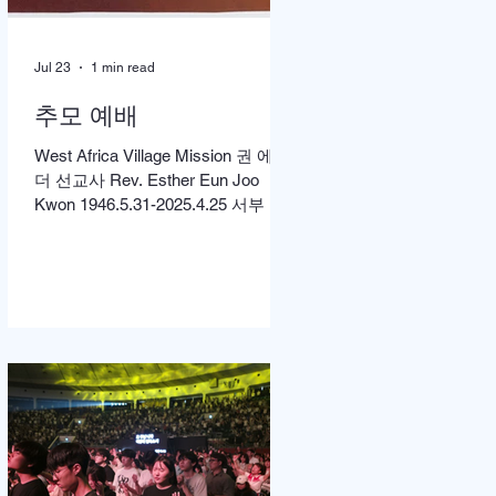
Jul 23
1 min read
추모 예배
West Africa Village Mission 권 에스
더 선교사 Rev. Esther Eun Joo
Kwon 1946.5.31-2025.4.25 서부 아
프리카 촌락 선교에 헌신해온 권은
주 선교사 소천 1주기를 맞아 먼저
미국 캘리포니아 LA에서 고에스더
권 선교사 추모 언더우드 선교대회
가 개최되었고 이어서 서울의 정동
제일 교회에서도 7월4일 권에스더
선교사 추모예배를 열었다. 선교사
역 이전에 정동교회를 섬기며 청소
년 교사로 헌신했던 권은주를 기억
하고 있는 일부교인들과 연세대학
동문, 그리고 이화 동문 다수가 참여