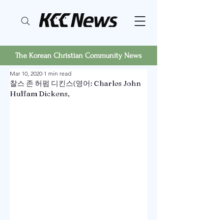
The Korean Christian Community News
Mar 10, 2020
1 min read
찰스 존 허펌 디킨스(영어: Charles John
Huffam Dickens,