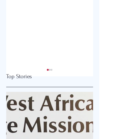
미디어학계 거목 
Top Stories
현 고려대 명예교수
“신뢰하락 언론에
미디어학계 거목 원우
책임추궁은 곤란” “
고려대 명예교수 “신
짜뉴스 양산 정치권
하락 언론에도 책임추
먼저 반성을”
기독교의 양심 – 손봉
은 곤란” “가짜뉴스 
호 교수
정치권 먼저 반성을” “한
국 언론의 자유가 꾸
성장했다. 하지만 우