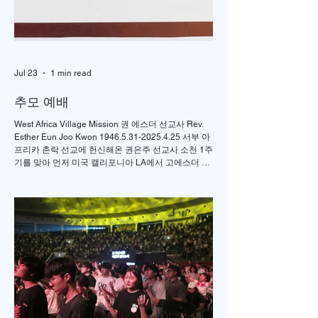
라는 언론중재법 입법
도로 언론의 자유가 
적으로 위협 받을수 
다. 그런 법을 만들면 
Jul 23
1 min read
된다. 자유 언론은 민
주의를 구성하는 요체
추모 예배
고 실천 방향이다.” 올해
West Africa Village Mission 권 에스더 선교사 Rev.
팔순인 원우현 고려대
Esther Eun Joo Kwon 1946.5.31-2025.4.25 서부 아
프리카 촌락 선교에 헌신해온 권은주 선교사 소천 1주
기를 맞아 먼저 미국 캘리포니아 LA에서 고에스더 권
선교사 추모 언더우드 선교대회가 개최되었고 이어서
서울의 정동제일 교회에서도 7월4일 권에스더 선교
사 추모예배를 열었다. 선교사역 이전에 정동교회를
섬기며 청소년 교사로 헌신했던 권은주를 기억하고
있는 일부교인들과 연세대학 동문, 그리고 이화 동문
다수가 참여한 가운데 이병도 목사가 추모예배를 인
도했다. 찬송 606장, 반주강혜진 집사, 기도 장혜경 장
로, 성경봉독 김정일 장로,(디모데 후서 4:7-8 / 디도서
1:5), 추모사 민병임 권사(묘동교회/ 이화동기), / 주미
야 권사(신암교회/ 연세대동기) , 추모찬송 백남옥 이
화동기/경희대명예교수 / "저 장미꽃위에 이슬 "등 추
모순서