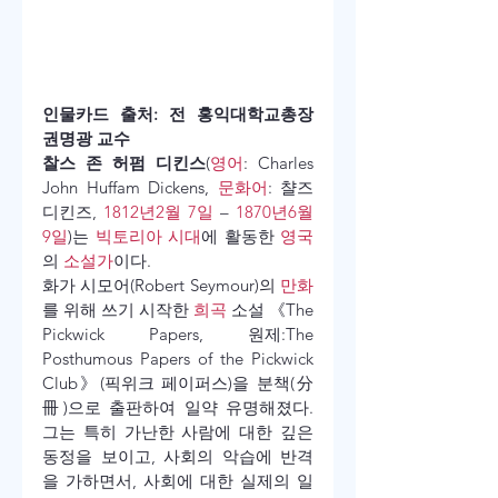
인물카드 출처: 전 홍익대학교총장 
권명광 교수
찰스 존 허펌 디킨스
(
영어
: 
Charles 
John Huffam Dickens
, 
문화어
: 챨즈 
디킨즈, 
1812년
2월 7일
 – 
1870년
6월 
9일
)는 
빅토리아 시대
에 활동한 
영국
의 
소설가
이다.
화가 시모어(Robert Seymour)의 
만화
를 위해 쓰기 시작한 
희곡
 소설 《The 
Pickwick Papers, 원제:The 
Posthumous Papers of the Pickwick 
Club》(픽위크 페이퍼스)을 분책(分
冊)으로 출판하여 일약 유명해졌다. 
그는 특히 가난한 사람에 대한 깊은 
동정을 보이고, 사회의 악습에 반격
을 가하면서, 사회에 대한 실제의 일