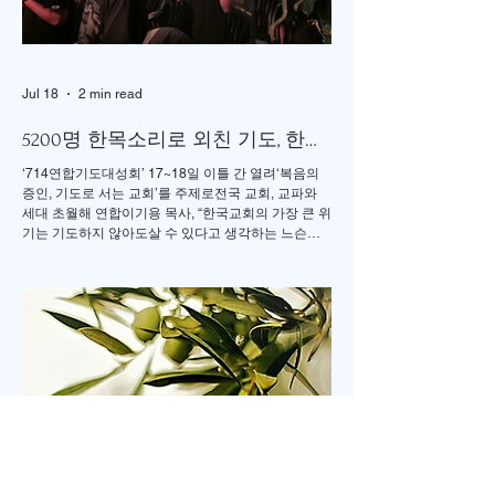
Jul 18
2 min read
5200명 한목소리로 외친 기도, 한국
교회 다시 무릎 꿇다
‘714연합기도대성회’ 17~18일 이틀 간 열려‘복음의
증인, 기도로 서는 교회’를 주제로전국 교회, 교파와
세대 초월해 연합이기용 목사, “한국교회의 가장 큰 위
기는 기도하지 않아도살 수 있다고 생각하는 느슨함”
17일 저녁 서울 송파구 잠실학생체육관. 찬양 ‘우리
오늘 눈물로’가 나오자 5200여명의 성도들이 하나둘
자리에서 일어섰다. “오래 황폐하였던 이 땅”이라는
가사가 울려 퍼질 때는 두 손을 높이 든 채 눈을 감고
기도하는 이들의 모습이 곳곳에 눈에 띄었다. 어떤 이
는 손수건으로 눈물을 훔쳤고, 어떤 이는 두 손을 맞잡
은 채 나라와 교회를 위해 간절히 부르짖었다. 714연
합기도운동본부(공동대표 이기용·이인호·이재훈 목
사)가 주최한 ‘714연합기도대성회’가 이날 ‘복음의 증
인, 기도로 서는 교회’를 주제로 막을 올렸다. 18일까
지 이어지는 이번 집회는 교파와 세대를 넘어 한국교
회의 영적 각성과 회복, 나라와 민족, 세계 복음화를
위해 함