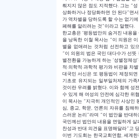
뤄지지 않은 점도 지적했다. 그는 “
상화하거나 정당화하면 안 된다”면서 
가 역차별을 당하도록 할 수는 없기에
폐해를 알리려는 것”이라고 말했다.
한교총은 ‘평등법안의 숨겨진 내용을 
을 낭독한 이철 목사는 “이 의원은 이
별을 없애려는 것처럼 선전하고 있으
“이 의원의 법은 국민 대다수가 선뜻
별전환을 가능하게 하는 ‘성별정체성’
적·의학적·과학적 평가와 비판을 차별
대국민 서신은 또 평등법이 제정되면 
기초로 유지되는 일부일처제의 가족제
것이란 우려를 밝혔다. 이와 함께 성
수 있게 해 여성의 안전에 심각한 위
이 목사는 “지극히 개인적인 사상인
심, 종교, 학문, 언론의 자유를 침해
스러운 논리”라며 “이 법안을 반대하
국민께선 법안의 내용을 면밀하게 살피
찬성과 반대 의견을 표명해달라”고 
이번 기도회는 한국교회연합, 세계한