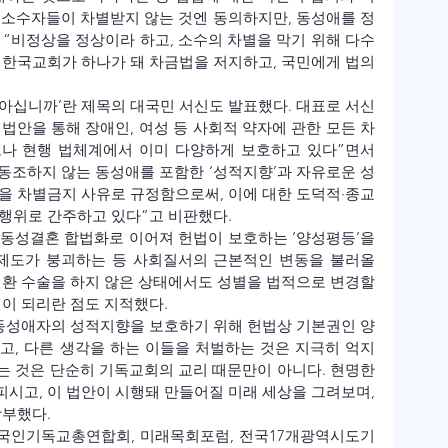
성 소수자들이 차별받지 않는 것엔 동의하지만, 동성애를 정
“비정상을 정상이라 하고, 소수의 차별을 막기 위해 다수
 한국교회가 하나가 돼 차금법을 저지하고, 국민에게 법의 
아십니까’란 제목의 대국민 서신도 발표했다. 대표로 서신
 법안을 통해 장애인, 여성 등 사회적 약자에 관한 모든 차
나 현행 법체계에서 이미 다양하게 보호하고 있다”면서 
 동조하지 않는 동성애를 포함한 ‘성적지향’과 자유로운 성
을 차별금지 사유로 규정함으로써, 이에 대한 도덕적·종교
행위로 간주하고 있다”고 비판했다.
동성결혼 합법화로 이어져 헌법이 보호하는 ‘양성평등’을 
도가 붕괴하는 등 사회질서의 근본적인 변동을 불러올 
전환 수술을 하지 않은 상태에서도 성별을 법적으로 변경할 
협이 되리란 점도 지적했다.
 동성애자의 성적지향을 보호하기 위해 헌법상 기본권인 양
하고, 다른 생각을 하는 이들을 처벌하는 것은 지극히 억지
는 것은 단순히 기독교회의 교리 때문만이 아니다. 현명한 
시고, 이 법안이 시행돼 만들어질 미래 세상을 그려보며, 
당부했다.
국인기독교총연합회, 미래목회포럼, 전국17개광역시도기