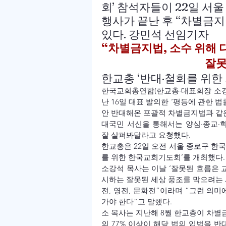
회’ 참석자들이 22일 서
행사가 끝난 후 “차별금지
있다. 강민석 선임기자
“차별금지법, 소수 위해 
                               
한교총 ‘반대·철회를 위한
한국교회총연합(한교총·대표회장 소강
난 16일 대표 발의한 ‘평등에 관한 
안 반대해온 포괄적 차별금지법과 같은
대국민 서신을 통해서는 양심·종교·학
잘 살펴봐달라고 요청했다.
한교총은 22일 오전 서울 종로구 한
를 위한 한국교회기도회’를 개최했다.
소강석 목사는 이날 ‘잘못된 흐름은 
시하는 잘못된 세상 풍조를 막으려는 
전, 영전, 문화전”이라며 “그런 의
가야 한다”고 말했다.
소 목사는 지난해 8월 한교총이 차
의 77% 이상이 해당 법의 입법을 