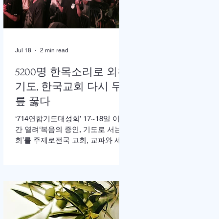
한 가운데 이병도 목사가 추모예배
를 인도했다. 찬송 606장, 반주강혜
진 집사, 기도 장혜경 장로, 성경봉
독 김정일 장로,(디모데 후서 4:7-8 /
디도서 1:5), 추모사 민병임 권사(묘
Jul 18
2 min read
동교회/ 이화동기), / 주미야 권사(신
암교회/ 연세대동기) , 추모찬송 백
5200명 한목소리로 외친
남옥 이화동기/경희대명예교수 / "저
기도, 한국교회 다시 무
장미꽃위에 이슬 "등 추모순서
릎 꿇다
‘714연합기도대성회’ 17~18일 이틀
간 열려‘복음의 증인, 기도로 서는 교
회’를 주제로전국 교회, 교파와 세대
초월해 연합이기용 목사, “한국교회
의 가장 큰 위기는 기도하지 않아도
살 수 있다고 생각하는 느슨함” 17일
저녁 서울 송파구 잠실학생체육관.
찬양 ‘우리 오늘 눈물로’가 나오자
5200여명의 성도들이 하나둘 자리
에서 일어섰다. “오래 황폐하였던 이