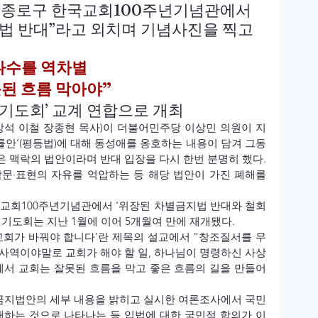
울 종로구 한국교회100주년기념관에서 
법 반대”라고 외치며 기념사진을 찍고 
다수를 역차별
          잘못된 흐름 막아야”
 기도회’ 교계 연합으로 개최
석 이철 장종현 목사)이 더불어민주당 이상민 의원이 지
법률안’(평등법)에 대해 동성애를 옹호하는 내용이 담겨 그동
 맥락의 법안이라며 반대 입장을 다시 한번 분명히 했다. 
문·표현의 자유를 억압하는 등 해당 법안이 가진 폐해를 
국교회100주년기념관에서 ‘위장된 차별금지법 반대와 철회
 기도회는 지난 1월에 이어 5개월여 만에 재개됐다.
교회가 바꿔야 합니다’란 제목의 설교에서 “창조질서를 무
사역이야말로 교회가 해야 할 일, 하나님이 명령하신 사상
미에서 교회는 잘못된 흐름을 막고 좋은 흐름의 길을 만들어
별금지법안의 세부 내용을 밝히고 실시한 여론조사에서 국민
반대하는 것으로 나타나는 등 입법에 대한 국민적 합의가 이