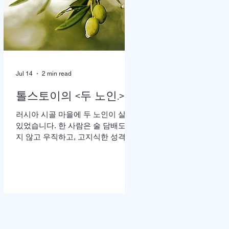
땅”이라는 가사가 울려 퍼질 때는 두
손을 높이 든 채 눈을 감고 기도하는
이들의 모습이 곳곳에 눈에 띄었다.
어떤 이는 손수건으로 눈물을 훔쳤
고, 어떤 이는 두 손을 맞잡은 채 나
라와 교회를 위해 간절히 부르짖었
Jul 14
2 min read
다. 714연합기도운동본부(공동대표
이기용·이인호·이재훈 목사)가 주최
톨스토이의 <두 노인.>
한 ‘714연합기도대성회’가 이날 ‘복
음의 증인, 기도로 서는 교회’를 주제
러시아 시골 마을에 두 노인이 살고
로 막을 올렸다. 18일까지 이어지는
있었습니다. 한 사람은 술 담배도 하
이번 집회는 교파와 세대를 넘어 한
지 않고 우직하고, 고지식한 성격으
국교회의 영적 각성과 회복, 나라와
로 모든 일을 자신이 빈틈없이 처리
민족, 세계 복음화를 위해 함
하고, 돈도 많은 예핌(Efim)이고, 다
른 한 사람은 사교성 많고 쾌활하며,
술 담배를 즐기고, 노래 부르는 것도
좋아하는 매사 낙관적인 예리세이
(Elisha)입니다. 두 사람은 오래전부
터 예루살렘 성지 순례를 떠나기로
약속합니다. 그러나 늘 일 때문에 바