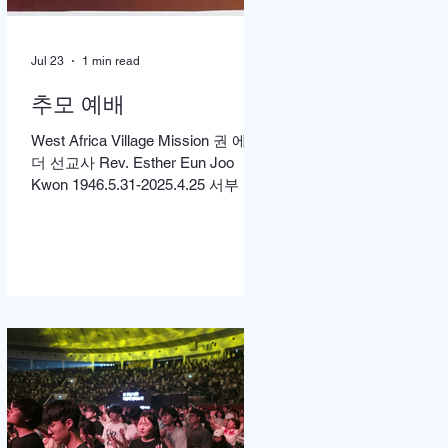
Jul 23
1 min read
추모 예배
West Africa Village Mission 권 에스
더 선교사 Rev. Esther Eun Joo
Kwon 1946.5.31-2025.4.25 서부 아
프리카 촌락 선교에 헌신해온 권은
주 선교사 소천 1주기를 맞아 먼저
미국 캘리포니아 LA에서 고에스더
권 선교사 추모 언더우드 선교대회
가 개최되었고 이어서 서울의 정동
제일 교회에서도 7월4일 권에스더
선교사 추모예배를 열었다. 선교사
역 이전에 정동교회를 섬기며 청소
년 교사로 헌신했던 권은주를 기억
하고 있는 일부교인들과 연세대학
동문, 그리고 이화 동문 다수가 참여