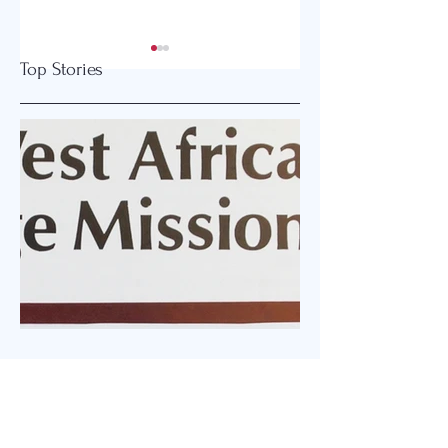
Top Stories
2026 글로벌감리교
이민자들과 연대하
회 한미연회 개최
연합감리교인들 워
톤에 집결하다
Jul 23
1 min read
추모 예배
West Africa Village Mission 권 에스더 선교사 Rev.