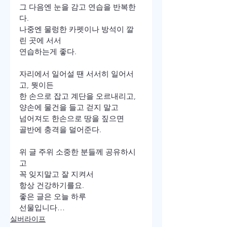
그 다음엔 눈을 감고 연습을 반복한
다.

나중엔 물렁한 카펫이나 방석이 깔
린 곳에 서서

연습하는게 좋다.

자리에서 일어설 땐 서서히 일어서
고, 뭣이든

한 손으로 잡고 계단을 오르내리고,

양손에 물건을 들고 걷지 말고

넘어져도 한손으로 땅을 짚으면

골반에 충격을 덜어준다.

위 글 주위 소중한 분들께 공유하시
고

꼭 잊지말고 잘 지켜서

항상 건강하기를요.
좋은 글은 오늘 하루

선물입니다… 
실버라이프