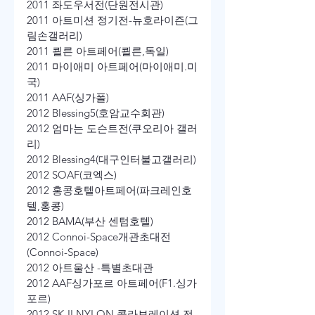
2011 좌도우서전(단원전시관)
2011 아트미션 정기전-뉴호라이즌(그
림손갤러리)
2011 쾰른 아트페어(쾰른,독일)
2011 마이애미 아트페어(마이애미.미
국)
2011 AAF(싱가폴)
2012 Blessing5(호암교수회관)
2012 엄마는 도슨트전(쿠오리아 갤러
리)
2012 Blessing4(대구인터불고갤러리)
2012 SOAF(코엑스)
2012 홍콩호텔아트페어(파크레인호
텔,홍콩)
2012 BAMA(부산 센텀호텔)
2012 Connoi-Space개관초대전
(Connoi-Space)
2012 아트울산 -특별초대관
2012 AAF싱가포르 아트페어(F1.싱가
포르)
2012 SK-II NYLON 콜라보레이션 전