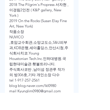
2018 The Pilgrim's Propress 서자현 ,
이경림2인전 ( K&P gallery, New 
York )
2019 On the Rocks (Susan Elay Fine 
Art, New York)
작품소장
NUVICO
,호암교수회관,소망교도소,S&U피부
과,KDB은행,세아홀딩스,안산시청,주
식회사치코.Young
Houstonian Tech.Inc.인하대병원.국
립현대미술관.횃불트리니티.
주식회사코반 ,남이섬 정관루 작가
의 방306호,기타 개인소장 다수
tel 1-917-257-2561
blog blog.naver.com/lkl0980
mail Kyunglim0980@gmail.com
homepage Kyunglim.art