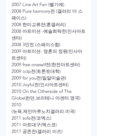
2007 Line Art Fair (벨기에)
2008 Pure harmony전 (갤러리 더 스
페이스)
2008 한미교류전(훈갤러리)
2008 아트미션 -예술희락전(인사아트
센타)
2008 3인전 (스페이스함)
2009 아트미션- 영혼의 정원(인사아
트센터)
2009 free-oneself전(한전아트센터)
2009 cctp전(토론토대학)
2009 for you전(밀알미술관)
2010 Joyful전(인사아트센터)
2010 On the Otherside of The 
Globe(런던,브리테니 아센터.영국) 
2010
(뉴욕,제인마루노치갤러리.미국)
2011 sofa전(코엑스)
2011 아트대구(엑스코)
2011 공존전(갤러리 이즈)