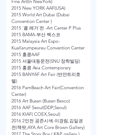
Fine Art(In NewYork)
2015 New YORK AAF(USA)
2015 World Art Dubai (Dubai 
Convention Center )
2015 '콜 레가'전 -Art Center P Plus
2015 BAMA-부산 벡스코
2015 Malaysia Art Expo-
Kuallarumpeureu Convention Center
2015 홍콩AAF
2015 서울대동문전(SNU 장학빌딩)
2015 홍콩 Asia Contemporary
2015 BANYAF Art Fair (반얀트리호
텔)
2016 PamBeach Art Fair(Convention 
Center)
2016 Art Busan (Busan Bexco)
2016 AAF Seoul(DDP,Seoul)
2016 KIAF( COEX,Seoul)
2016 2인전 공존시색-이경림,김일권
전(잭팟,AYA Art Core Brown Gallery)
2017 The Story Box ( K&P gallery )