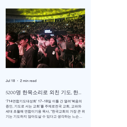
서울의 정동제일 교회에서도 7월4일 권에스더 선교
사 추모예배를 열었다. 선교사역 이전에 정동교회를
섬기며 청소년 교사로 헌신했던 권은주를 기억하고
있는 일부교인들과 연세대학 동문, 그리고 이화 동문
다수가 참여한 가운데 이병도 목사가 추모예배를 인
도했다. 찬송 606장, 반주강혜진 집사, 기도 장혜경 장
로, 성경봉독 김정일 장로,(디모데 후서 4:7-8 / 디도서
1:5), 추모사 민병임 권사(묘동교회/ 이화동기), / 주미
야 권사(신암교회/ 연세대동기) , 추모찬송 백남옥 이
화동기/경희대명예교수 / "저 장미꽃위에 이슬 "등 추
모순서
Jul 18
2 min read
5200명 한목소리로 외친 기도, 한국
교회 다시 무릎 꿇다
‘714연합기도대성회’ 17~18일 이틀 간 열려‘복음의
증인, 기도로 서는 교회’를 주제로전국 교회, 교파와
세대 초월해 연합이기용 목사, “한국교회의 가장 큰 위
기는 기도하지 않아도살 수 있다고 생각하는 느슨함”
17일 저녁 서울 송파구 잠실학생체육관. 찬양 ‘우리
오늘 눈물로’가 나오자 5200여명의 성도들이 하나둘