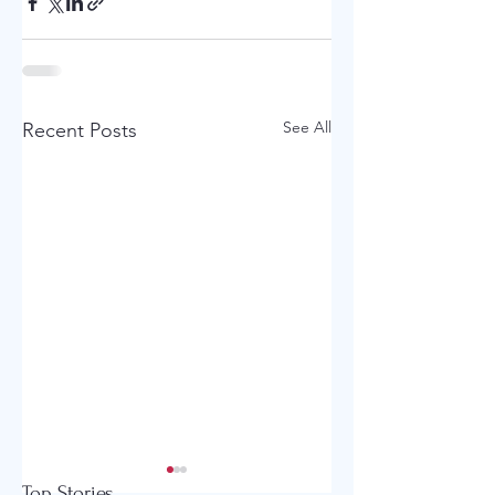
See All
Recent Posts
아콜라 연합감리교회
세빛교회-유초등부
Top Stories