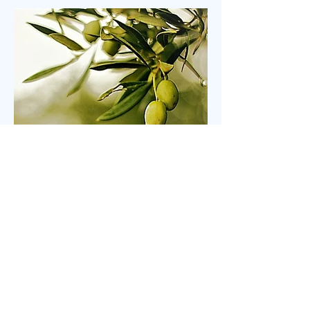
자리에서 일어섰다. “오래 황폐하였던 이 땅”이라는
가사가 울려 퍼질 때는 두 손을 높이 든 채 눈을 감고
기도하는 이들의 모습이 곳곳에 눈에 띄었다. 어떤 이
는 손수건으로 눈물을 훔쳤고, 어떤 이는 두 손을 맞잡
은 채 나라와 교회를 위해 간절히 부르짖었다. 714연
합기도운동본부(공동대표 이기용·이인호·이재훈 목
사)가 주최한 ‘714연합기도대성회’가 이날 ‘복음의 증
인, 기도로 서는 교회’를 주제로 막을 올렸다. 18일까
지 이어지는 이번 집회는 교파와 세대를 넘어 한국교
회의 영적 각성과 회복, 나라와 민족, 세계 복음화를
위해 함
Jul 14
2 min read
톨스토이의 <두 노인.>
러시아 시골 마을에 두 노인이 살고 있었습니다. 한 사
람은 술 담배도 하지 않고 우직하고, 고지식한 성격으
로 모든 일을 자신이 빈틈없이 처리하고, 돈도 많은 예
핌(Efim)이고, 다른 한 사람은 사교성 많고 쾌활하며,
술 담배를 즐기고, 노래 부르는 것도 좋아하는 매사 낙
관적인 예리세이(Elisha)입니다. 두 사람은 오래전부
터 예루살렘 성지 순례를 떠나기로 약속합니다. 그러