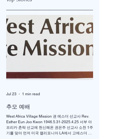
단비찬양예배/청년부
파트타임 목회자청
담당 사역자 초빙
아콜라 연합감리교회 단
세빛교회-유초등부 
비찬양예배/청년부 담당
타임 목회자청빙 중부 뉴
사역자 초빙 Salary는
저지 워렌(Warren)에 
$40,000/year 입니다. 1.
치한 미국장로교 세빛
지원 자격 – 정규 신학 대
회(담임:김귀안 목사)
학원을 졸업하고 M.Div.
서 유초등부 파트타임
이상 학위를 소지하신 분
회자를 청빙합니다. 
– 목사 안수를 받은 분(교
요건: 정규 신학교 졸
단 상관없음) – 청년부 캠
생 또는 재학생 제출서
퍼스사역 경험자, 코스타
류: 이력서, 자기 소개
경험자, 청년연합 집회
제출방법:
Jul 23
1 min read
경험자, 젊은 부부 사역
njsebitpastor@gmail.
경험자, 찬양인도
m 제출마감: 2019년 1
추모 예배
(option) 경험이 있
West Africa Village Mission 권 에스더 선교사 Rev.
Esther Eun Joo Kwon 1946.5.31-2025.4.25 서부 아
프리카 촌락 선교에 헌신해온 권은주 선교사 소천 1주
기를 맞아 먼저 미국 캘리포니아 LA에서 고에스더 권
선교사 추모 언더우드 선교대회가 개최되었고 이어서