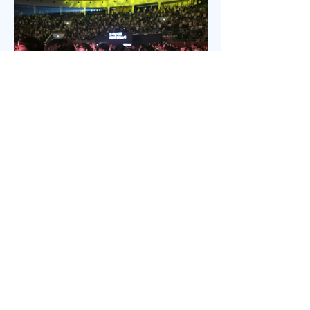
있는 일부교인들과 연세대학 동문, 그리고 이화 동문
다수가 참여한 가운데 이병도 목사가 추모예배를 인
도했다. 찬송 606장, 반주강혜진 집사, 기도 장혜경 장
로, 성경봉독 김정일 장로,(디모데 후서 4:7-8 / 디도서
1:5), 추모사 민병임 권사(묘동교회/ 이화동기), / 주미
야 권사(신암교회/ 연세대동기) , 추모찬송 백남옥 이
화동기/경희대명예교수 / "저 장미꽃위에 이슬 "등 추
모순서
Jul 18
2 min read
5200명 한목소리로 외친 기도, 한국
교회 다시 무릎 꿇다
‘714연합기도대성회’ 17~18일 이틀 간 열려‘복음의
증인, 기도로 서는 교회’를 주제로전국 교회, 교파와
세대 초월해 연합이기용 목사, “한국교회의 가장 큰 위
기는 기도하지 않아도살 수 있다고 생각하는 느슨함”
17일 저녁 서울 송파구 잠실학생체육관. 찬양 ‘우리
오늘 눈물로’가 나오자 5200여명의 성도들이 하나둘
자리에서 일어섰다. “오래 황폐하였던 이 땅”이라는
가사가 울려 퍼질 때는 두 손을 높이 든 채 눈을 감고
기도하는 이들의 모습이 곳곳에 눈에 띄었다. 어떤 이