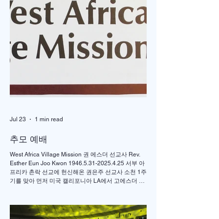
5200명 한목소리로
브라질 통한 북한 
외친 기도, 한국교회
교… 한국교회 다리
다시 무릎 꿇다
는다
Jul 23
1 min read
추모 예배
West Africa Village Mission 권 에스더 선교사 Rev.
Esther Eun Joo Kwon 1946.5.31-2025.4.25 서부 아
프리카 촌락 선교에 헌신해온 권은주 선교사 소천 1주
기를 맞아 먼저 미국 캘리포니아 LA에서 고에스더 권
선교사 추모 언더우드 선교대회가 개최되었고 이어서
서울의 정동제일 교회에서도 7월4일 권에스더 선교
사 추모예배를 열었다. 선교사역 이전에 정동교회를
섬기며 청소년 교사로 헌신했던 권은주를 기억하고