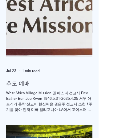
"OVERFLOW "
2026 글로벌감리
회 한미연회 개최
Jul 23
1 min read
추모 예배
West Africa Village Mission 권 에스더 선교사 Rev.
Esther Eun Joo Kwon 1946.5.31-2025.4.25 서부 아
프리카 촌락 선교에 헌신해온 권은주 선교사 소천 1주
기를 맞아 먼저 미국 캘리포니아 LA에서 고에스더 권
선교사 추모 언더우드 선교대회가 개최되었고 이어서
서울의 정동제일 교회에서도 7월4일 권에스더 선교
사 추모예배를 열었다. 선교사역 이전에 정동교회를
섬기며 청소년 교사로 헌신했던 권은주를 기억하고
있는 일부교인들과 연세대학 동문, 그리고 이화 동문