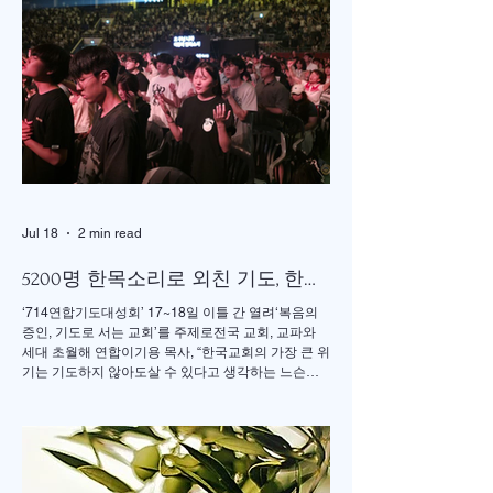
다수가 참여한 가운데 이병도 목사가 추모예배를 인
도했다. 찬송 606장, 반주강혜진 집사, 기도 장혜경 장
로, 성경봉독 김정일 장로,(디모데 후서 4:7-8 / 디도서
1:5), 추모사 민병임 권사(묘동교회/ 이화동기), / 주미
야 권사(신암교회/ 연세대동기) , 추모찬송 백남옥 이
화동기/경희대명예교수 / "저 장미꽃위에 이슬 "등 추
모순서
Jul 18
2 min read
5200명 한목소리로 외친 기도, 한국
교회 다시 무릎 꿇다
‘714연합기도대성회’ 17~18일 이틀 간 열려‘복음의
증인, 기도로 서는 교회’를 주제로전국 교회, 교파와
세대 초월해 연합이기용 목사, “한국교회의 가장 큰 위
기는 기도하지 않아도살 수 있다고 생각하는 느슨함”
17일 저녁 서울 송파구 잠실학생체육관. 찬양 ‘우리
오늘 눈물로’가 나오자 5200여명의 성도들이 하나둘
자리에서 일어섰다. “오래 황폐하였던 이 땅”이라는
가사가 울려 퍼질 때는 두 손을 높이 든 채 눈을 감고
기도하는 이들의 모습이 곳곳에 눈에 띄었다. 어떤 이
는 손수건으로 눈물을 훔쳤고, 어떤 이는 두 손을 맞잡