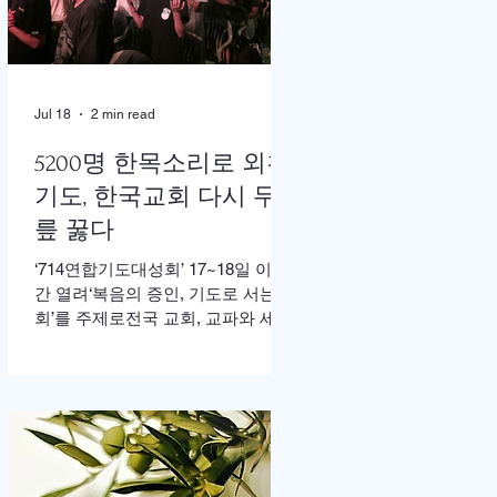
한 가운데 이병도 목사가 추모예배
를 인도했다. 찬송 606장, 반주강혜
진 집사, 기도 장혜경 장로, 성경봉
독 김정일 장로,(디모데 후서 4:7-8 /
디도서 1:5), 추모사 민병임 권사(묘
Jul 18
2 min read
동교회/ 이화동기), / 주미야 권사(신
암교회/ 연세대동기) , 추모찬송 백
5200명 한목소리로 외친
남옥 이화동기/경희대명예교수 / "저
기도, 한국교회 다시 무
장미꽃위에 이슬 "등 추모순서
릎 꿇다
‘714연합기도대성회’ 17~18일 이틀
간 열려‘복음의 증인, 기도로 서는 교
회’를 주제로전국 교회, 교파와 세대
초월해 연합이기용 목사, “한국교회
의 가장 큰 위기는 기도하지 않아도
살 수 있다고 생각하는 느슨함” 17일
저녁 서울 송파구 잠실학생체육관.
찬양 ‘우리 오늘 눈물로’가 나오자
5200여명의 성도들이 하나둘 자리
에서 일어섰다. “오래 황폐하였던 이