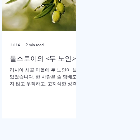
땅”이라는 가사가 울려 퍼질 때는 두
손을 높이 든 채 눈을 감고 기도하는
이들의 모습이 곳곳에 눈에 띄었다.
어떤 이는 손수건으로 눈물을 훔쳤
고, 어떤 이는 두 손을 맞잡은 채 나
라와 교회를 위해 간절히 부르짖었
Jul 14
2 min read
다. 714연합기도운동본부(공동대표
이기용·이인호·이재훈 목사)가 주최
톨스토이의 <두 노인.>
한 ‘714연합기도대성회’가 이날 ‘복
음의 증인, 기도로 서는 교회’를 주제
러시아 시골 마을에 두 노인이 살고
로 막을 올렸다. 18일까지 이어지는
있었습니다. 한 사람은 술 담배도 하
이번 집회는 교파와 세대를 넘어 한
지 않고 우직하고, 고지식한 성격으
국교회의 영적 각성과 회복, 나라와
로 모든 일을 자신이 빈틈없이 처리
민족, 세계 복음화를 위해 함
하고, 돈도 많은 예핌(Efim)이고, 다
른 한 사람은 사교성 많고 쾌활하며,
술 담배를 즐기고, 노래 부르는 것도
좋아하는 매사 낙관적인 예리세이
(Elisha)입니다. 두 사람은 오래전부
터 예루살렘 성지 순례를 떠나기로
약속합니다. 그러나 늘 일 때문에 바