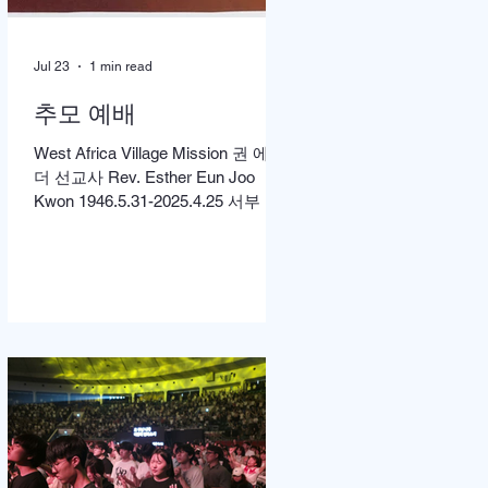
Jul 23
1 min read
추모 예배
West Africa Village Mission 권 에스
더 선교사 Rev. Esther Eun Joo
Kwon 1946.5.31-2025.4.25 서부 아
프리카 촌락 선교에 헌신해온 권은
주 선교사 소천 1주기를 맞아 먼저
미국 캘리포니아 LA에서 고에스더
권 선교사 추모 언더우드 선교대회
가 개최되었고 이어서 서울의 정동
제일 교회에서도 7월4일 권에스더
선교사 추모예배를 열었다. 선교사
역 이전에 정동교회를 섬기며 청소
년 교사로 헌신했던 권은주를 기억
하고 있는 일부교인들과 연세대학
동문, 그리고 이화 동문 다수가 참여