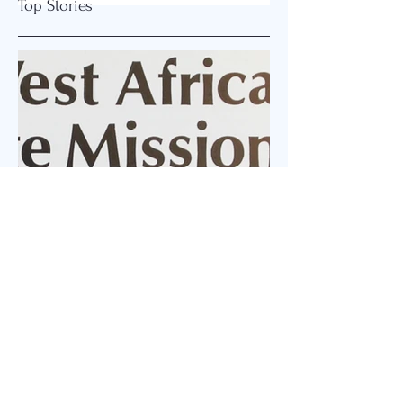
Top Stories
예수님은 빌라도와 헬
정의·민족의 전쟁…
라어로 대화했을까
화의 길은 ‘예수 정
요?
신’에 있다
Jul 23
1 min read
추모 예배
West Africa Village Mission 권 에스더 선교사 Rev.
Esther Eun Joo Kwon 1946.5.31-2025.4.25 서부 아
프리카 촌락 선교에 헌신해온 권은주 선교사 소천 1주
기를 맞아 먼저 미국 캘리포니아 LA에서 고에스더 권