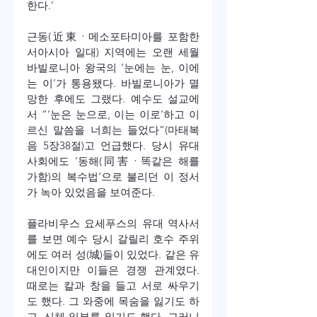
한다.’
근동(近東ㆍ메소포타미아를 포함한 
서아시아 일대) 지역에는 오랜 세월 
바빌로니아 왕국의 ‘눈에는 눈, 이에
는 이’가 통용됐다. 바빌로니아가 멸
망한 후에도 그랬다. 예수도 설교에
서 “‘눈은 눈으로, 이는 이로’하고 이
르신 말씀을 너희는 들었다”(마태복
음 5장38절)고 언급했다. 당시 유대 
사회에도 ‘동해(同害ㆍ똑같은 해를 
가함)의 복수법’으로 불리던 이 정서
가 녹아 있었음을 보여준다.
플라비우스 요세푸스의 유대 역사서
를 보면 예수 당시 갈릴리 호수 주위
에도 여러 성(城)들이 있었다. 같은 유
대인이지만 이들은 경쟁 관계였다. 
때로는 칼과 창을 들고 서로 싸우기
도 했다. 그 와중에 목숨을 잃기도 하
고, 신체 일부를 잃기도 했다. 그러니 