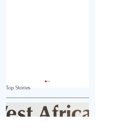
Top Stories
2026 글로벌감리교
강화도와 오하이오
회 한미연회 개최
잇는 은혜 이야기