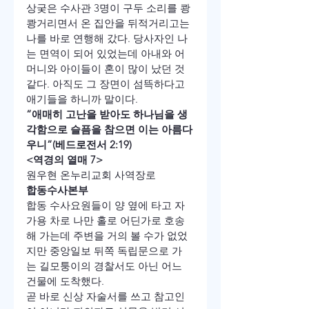
상궂은 수사관 3명이 구두 소리를 쾅
쾅거리면서 온 집안을 뒤적거리고는 
나를 바로 연행해 갔다. 당사자인 나
는 면역이 되어 있었는데 아내와 어
머니와 아이들이 혼이 많이 났던 것 
같다. 아직도 그 장면이 섬뜩하다고 
애기들을 하니까 말이다. 
“애매히 고난을 받아도 하나님을 생
각함으로 슬픔을 참으면 이는 아름다
우니”(베드로전서 2:19)
<역경의 열매 7>
원우현 온누리교회 사역장로
합동수사본부
합동 수사요원들이 양 옆에 타고 자
가용 차로 나만 홀로 어딘가로 호송
해 가는데 주변을 거의 볼 수가 없었
지만 중앙일보 뒤쪽 독립문으로 가
는 길모퉁이의 경찰서도 아닌 어느 
건물에 도착했다.
곧 바로 신상 자술서를 쓰고 참고인