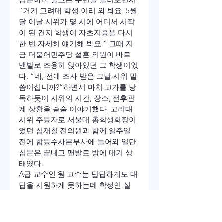
“거기 고려대 학생 이리 와 봐요. 5월 
달 이날 시위가 몇 시에 어디서 시작
이 된 건지 학생이 자초지종을 다시 
한 번 자세히 얘기해 봐요.” 그때 지
금 더불어민주당 설훈 의원이 바로 
맨발로 조용히 앉아있던 그 학생이었
다. “네, 전에 조사 받은 그날 시위 말
씀이십니까?”하면서 마치 교가를 낭
독하듯이 시위의 시간, 장소, 전후관
계 상황을 술술 이야기했다. 고려대 
시위 주동자로 서울대 총학생회장이
었던 심재철 전의원과 함께 일주일 
전에 합동수사본부사에 들어와 일단 
심문은 끝내고 맨발로 방에 대기 상
태였다.
A급 교수인 원 교수는 답답하게도 대
답을 시원하게 못하는데 학생인 설
훈 주모자는 상황을 잘 파악하고 있
으니 수사관은 심기가 불편했던 모양
이었다. 그는 나를 노려보면서 “고려