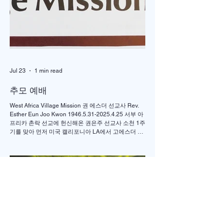
Jul 23
1 min read
추모 예배
West Africa Village Mission 권 에스더 선교사 Rev.
Esther Eun Joo Kwon 1946.5.31-2025.4.25 서부 아
프리카 촌락 선교에 헌신해온 권은주 선교사 소천 1주
기를 맞아 먼저 미국 캘리포니아 LA에서 고에스더 권
선교사 추모 언더우드 선교대회가 개최되었고 이어서
서울의 정동제일 교회에서도 7월4일 권에스더 선교
사 추모예배를 열었다. 선교사역 이전에 정동교회를
섬기며 청소년 교사로 헌신했던 권은주를 기억하고
있는 일부교인들과 연세대학 동문, 그리고 이화 동문
다수가 참여한 가운데 이병도 목사가 추모예배를 인
도했다. 찬송 606장, 반주강혜진 집사, 기도 장혜경 장
로, 성경봉독 김정일 장로,(디모데 후서 4:7-8 / 디도서
1:5), 추모사 민병임 권사(묘동교회/ 이화동기), / 주미