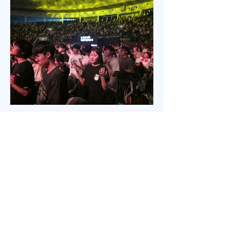
사 추모예배를 열었다. 선교사역 이전에 정동교회를
섬기며 청소년 교사로 헌신했던 권은주를 기억하고
있는 일부교인들과 연세대학 동문, 그리고 이화 동문
다수가 참여한 가운데 이병도 목사가 추모예배를 인
도했다. 찬송 606장, 반주강혜진 집사, 기도 장혜경 장
로, 성경봉독 김정일 장로,(디모데 후서 4:7-8 / 디도서
1:5), 추모사 민병임 권사(묘동교회/ 이화동기), / 주미
야 권사(신암교회/ 연세대동기) , 추모찬송 백남옥 이
화동기/경희대명예교수 / "저 장미꽃위에 이슬 "등 추
모순서
Jul 18
2 min read
5200명 한목소리로 외친 기도, 한국
교회 다시 무릎 꿇다
‘714연합기도대성회’ 17~18일 이틀 간 열려‘복음의
증인, 기도로 서는 교회’를 주제로전국 교회, 교파와
세대 초월해 연합이기용 목사, “한국교회의 가장 큰 위
기는 기도하지 않아도살 수 있다고 생각하는 느슨함”
17일 저녁 서울 송파구 잠실학생체육관. 찬양 ‘우리
오늘 눈물로’가 나오자 5200여명의 성도들이 하나둘
자리에서 일어섰다. “오래 황폐하였던 이 땅”이라는