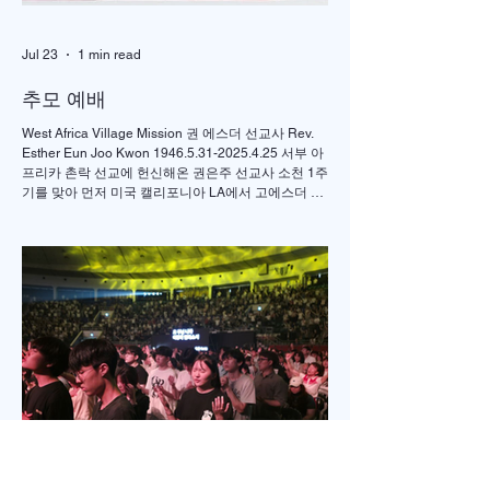
Jul 23
1 min read
추모 예배
West Africa Village Mission 권 에스더 선교사 Rev.
Esther Eun Joo Kwon 1946.5.31-2025.4.25 서부 아
프리카 촌락 선교에 헌신해온 권은주 선교사 소천 1주
기를 맞아 먼저 미국 캘리포니아 LA에서 고에스더 권
선교사 추모 언더우드 선교대회가 개최되었고 이어서
서울의 정동제일 교회에서도 7월4일 권에스더 선교
사 추모예배를 열었다. 선교사역 이전에 정동교회를
섬기며 청소년 교사로 헌신했던 권은주를 기억하고
있는 일부교인들과 연세대학 동문, 그리고 이화 동문
다수가 참여한 가운데 이병도 목사가 추모예배를 인
도했다. 찬송 606장, 반주강혜진 집사, 기도 장혜경 장
로, 성경봉독 김정일 장로,(디모데 후서 4:7-8 / 디도서
1:5), 추모사 민병임 권사(묘동교회/ 이화동기), / 주미
야 권사(신암교회/ 연세대동기) , 추모찬송 백남옥 이
화동기/경희대명예교수 / "저 장미꽃위에 이슬 "등 추
모순서