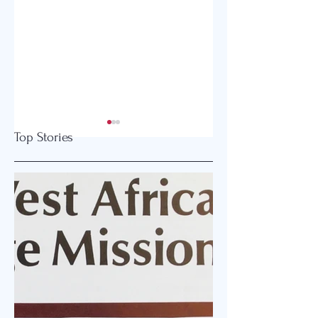
Top Stories
2026 글로벌감리교
강화도와 오하이오
회 한미연회 개최
잇는 은혜 이야기