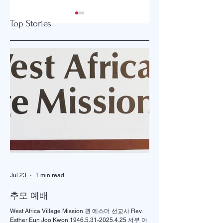
아콜라 연합감리교회
세빛교회-유초등부
Top Stories
단비찬양예배/청년부
파트타임 목회자청
담당 사역자 초빙
아콜라 연합감리교회 단
세빛교회-유초등부 
비찬양예배/청년부 담당
타임 목회자청빙 중부 뉴
사역자 초빙 Salary는
저지 워렌(Warren)에 
$40,000/year 입니다. 1.
치한 미국장로교 세빛
지원 자격 – 정규 신학 대
회(담임:김귀안 목사)
학원을 졸업하고 M.Div.
서 유초등부 파트타임
이상 학위를 소지하신 분
회자를 청빙합니다. 
– 목사 안수를 받은 분(교
요건: 정규 신학교 졸
단 상관없음) – 청년부 캠
생 또는 재학생 제출서
퍼스사역 경험자, 코스타
류: 이력서, 자기 소개
경험자, 청년연합 집회
제출방법:
Jul 23
1 min read
경험자, 젊은 부부 사역
njsebitpastor@gmail.
경험자, 찬양인도
m 제출마감: 2019년 1
추모 예배
(option) 경험이 있
West Africa Village Mission 권 에스더 선교사 Rev.
Esther Eun Joo Kwon 1946.5.31-2025.4.25 서부 아