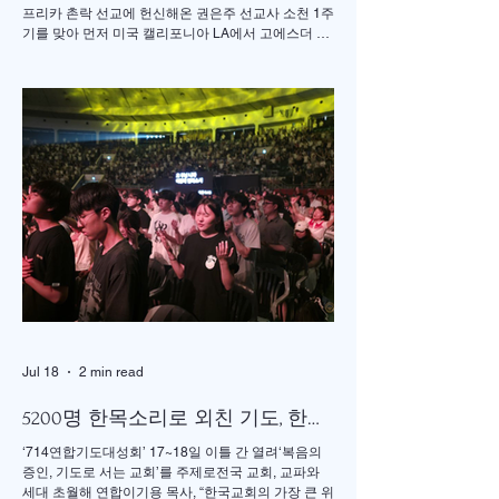
프리카 촌락 선교에 헌신해온 권은주 선교사 소천 1주
기를 맞아 먼저 미국 캘리포니아 LA에서 고에스더 권
선교사 추모 언더우드 선교대회가 개최되었고 이어서
서울의 정동제일 교회에서도 7월4일 권에스더 선교
사 추모예배를 열었다. 선교사역 이전에 정동교회를
섬기며 청소년 교사로 헌신했던 권은주를 기억하고
있는 일부교인들과 연세대학 동문, 그리고 이화 동문
다수가 참여한 가운데 이병도 목사가 추모예배를 인
도했다. 찬송 606장, 반주강혜진 집사, 기도 장혜경 장
로, 성경봉독 김정일 장로,(디모데 후서 4:7-8 / 디도서
1:5), 추모사 민병임 권사(묘동교회/ 이화동기), / 주미
야 권사(신암교회/ 연세대동기) , 추모찬송 백남옥 이
화동기/경희대명예교수 / "저 장미꽃위에 이슬 "등 추
모순서
Jul 18
2 min read
5200명 한목소리로 외친 기도, 한국
교회 다시 무릎 꿇다
‘714연합기도대성회’ 17~18일 이틀 간 열려‘복음의
증인, 기도로 서는 교회’를 주제로전국 교회, 교파와
세대 초월해 연합이기용 목사, “한국교회의 가장 큰 위