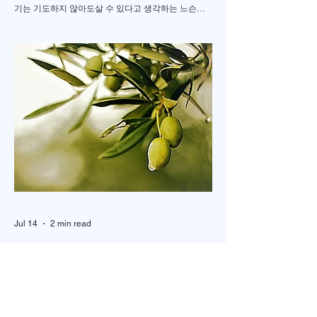
기는 기도하지 않아도살 수 있다고 생각하는 느슨함”
17일 저녁 서울 송파구 잠실학생체육관. 찬양 ‘우리
오늘 눈물로’가 나오자 5200여명의 성도들이 하나둘
자리에서 일어섰다. “오래 황폐하였던 이 땅”이라는
가사가 울려 퍼질 때는 두 손을 높이 든 채 눈을 감고
기도하는 이들의 모습이 곳곳에 눈에 띄었다. 어떤 이
는 손수건으로 눈물을 훔쳤고, 어떤 이는 두 손을 맞잡
은 채 나라와 교회를 위해 간절히 부르짖었다. 714연
합기도운동본부(공동대표 이기용·이인호·이재훈 목
사)가 주최한 ‘714연합기도대성회’가 이날 ‘복음의 증
인, 기도로 서는 교회’를 주제로 막을 올렸다. 18일까
지 이어지는 이번 집회는 교파와 세대를 넘어 한국교
회의 영적 각성과 회복, 나라와 민족, 세계 복음화를
위해 함
Jul 14
2 min read
톨스토이의 <두 노인.>
러시아 시골 마을에 두 노인이 살고 있었습니다. 한 사
람은 술 담배도 하지 않고 우직하고, 고지식한 성격으
로 모든 일을 자신이 빈틈없이 처리하고, 돈도 많은 예
핌(Efim)이고, 다른 한 사람은 사교성 많고 쾌활하며,