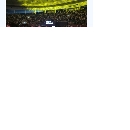
사 추모예배를 열었다. 선교사역 이전에 정동교회를
섬기며 청소년 교사로 헌신했던 권은주를 기억하고
있는 일부교인들과 연세대학 동문, 그리고 이화 동문
다수가 참여한 가운데 이병도 목사가 추모예배를 인
도했다. 찬송 606장, 반주강혜진 집사, 기도 장혜경 장
로, 성경봉독 김정일 장로,(디모데 후서 4:7-8 / 디도서
1:5), 추모사 민병임 권사(묘동교회/ 이화동기), / 주미
야 권사(신암교회/ 연세대동기) , 추모찬송 백남옥 이
화동기/경희대명예교수 / "저 장미꽃위에 이슬 "등 추
모순서
Jul 18
2 min read
5200명 한목소리로 외친 기도, 한국
교회 다시 무릎 꿇다
‘714연합기도대성회’ 17~18일 이틀 간 열려‘복음의
증인, 기도로 서는 교회’를 주제로전국 교회, 교파와
세대 초월해 연합이기용 목사, “한국교회의 가장 큰 위
기는 기도하지 않아도살 수 있다고 생각하는 느슨함”
17일 저녁 서울 송파구 잠실학생체육관. 찬양 ‘우리
오늘 눈물로’가 나오자 5200여명의 성도들이 하나둘
자리에서 일어섰다. “오래 황폐하였던 이 땅”이라는