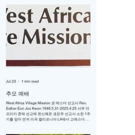
5200명 한목소리로
강화도와 오하이오
외친 기도, 한국교회
잇는 은혜 이야기
다시 무릎 꿇다
Jul 23
1 min read
추모 예배
West Africa Village Mission 권 에스더 선교사 Rev.
Esther Eun Joo Kwon 1946.5.31-2025.4.25 서부 아
프리카 촌락 선교에 헌신해온 권은주 선교사 소천 1주
기를 맞아 먼저 미국 캘리포니아 LA에서 고에스더 권
선교사 추모 언더우드 선교대회가 개최되었고 이어서
서울의 정동제일 교회에서도 7월4일 권에스더 선교