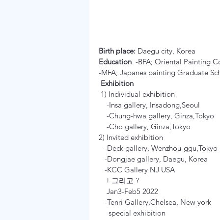
Birth place:
Education
  -BFA; Oriental Painting C
-MFA; Japanes painting Graduate Scho
 Exhibition 
 1) Individual exhibition

    -Insa gallery, Insadong,Seoul

    -Chung-hwa gallery, Ginza,Tokyo

    -Cho gallery, Ginza,Tokyo

2) Invited exhibition

   -Deck gallery, Wenzhou-ggu,Tokyo

   -Dongjae gallery, Daegu, Korea

   -KCC Gallery NJ USA

    ! 그리고 ?

    Jan3-Feb5 2022

   -Tenri Gallery,Chelsea, New york

     special exhibition
