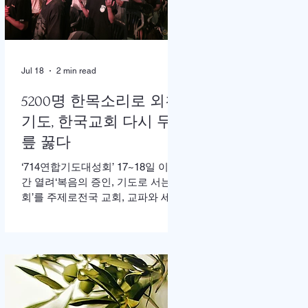
한 가운데 이병도 목사가 추모예배
를 인도했다. 찬송 606장, 반주강혜
진 집사, 기도 장혜경 장로, 성경봉
독 김정일 장로,(디모데 후서 4:7-8 /
디도서 1:5), 추모사 민병임 권사(묘
Jul 18
2 min read
동교회/ 이화동기), / 주미야 권사(신
암교회/ 연세대동기) , 추모찬송 백
5200명 한목소리로 외친
남옥 이화동기/경희대명예교수 / "저
기도, 한국교회 다시 무
장미꽃위에 이슬 "등 추모순서
릎 꿇다
‘714연합기도대성회’ 17~18일 이틀
간 열려‘복음의 증인, 기도로 서는 교
회’를 주제로전국 교회, 교파와 세대
초월해 연합이기용 목사, “한국교회
의 가장 큰 위기는 기도하지 않아도
살 수 있다고 생각하는 느슨함” 17일
저녁 서울 송파구 잠실학생체육관.
찬양 ‘우리 오늘 눈물로’가 나오자
5200여명의 성도들이 하나둘 자리
에서 일어섰다. “오래 황폐하였던 이