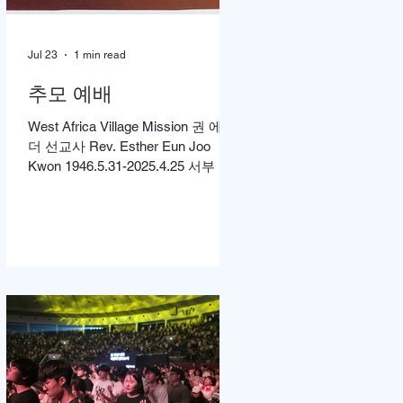
Jul 23
1 min read
추모 예배
West Africa Village Mission 권 에스
더 선교사 Rev. Esther Eun Joo
Kwon 1946.5.31-2025.4.25 서부 아
프리카 촌락 선교에 헌신해온 권은
주 선교사 소천 1주기를 맞아 먼저
미국 캘리포니아 LA에서 고에스더
권 선교사 추모 언더우드 선교대회
가 개최되었고 이어서 서울의 정동
제일 교회에서도 7월4일 권에스더
선교사 추모예배를 열었다. 선교사
역 이전에 정동교회를 섬기며 청소
년 교사로 헌신했던 권은주를 기억
하고 있는 일부교인들과 연세대학
동문, 그리고 이화 동문 다수가 참여