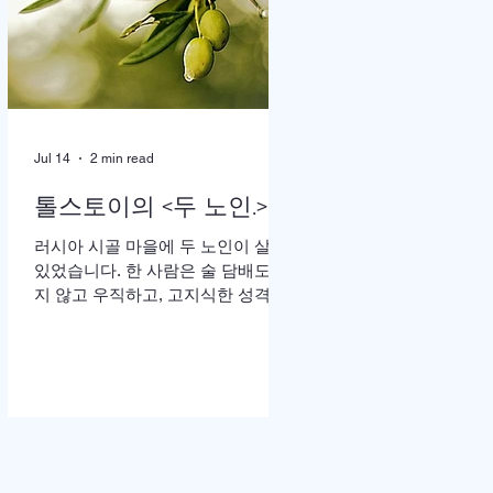
땅”이라는 가사가 울려 퍼질 때는 두
손을 높이 든 채 눈을 감고 기도하는
이들의 모습이 곳곳에 눈에 띄었다.
어떤 이는 손수건으로 눈물을 훔쳤
고, 어떤 이는 두 손을 맞잡은 채 나
라와 교회를 위해 간절히 부르짖었
Jul 14
2 min read
다. 714연합기도운동본부(공동대표
이기용·이인호·이재훈 목사)가 주최
톨스토이의 <두 노인.>
한 ‘714연합기도대성회’가 이날 ‘복
음의 증인, 기도로 서는 교회’를 주제
러시아 시골 마을에 두 노인이 살고
로 막을 올렸다. 18일까지 이어지는
있었습니다. 한 사람은 술 담배도 하
이번 집회는 교파와 세대를 넘어 한
지 않고 우직하고, 고지식한 성격으
국교회의 영적 각성과 회복, 나라와
로 모든 일을 자신이 빈틈없이 처리
민족, 세계 복음화를 위해 함
하고, 돈도 많은 예핌(Efim)이고, 다
른 한 사람은 사교성 많고 쾌활하며,
술 담배를 즐기고, 노래 부르는 것도
좋아하는 매사 낙관적인 예리세이
(Elisha)입니다. 두 사람은 오래전부
터 예루살렘 성지 순례를 떠나기로
약속합니다. 그러나 늘 일 때문에 바