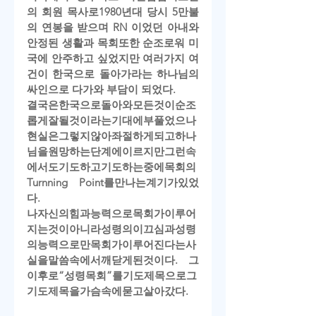
의 회원 목사로1980년대 당시 5만불
의 연봉을 받으며 RN 이었던 아내와 
안정된 생활과 목회또한 순조로워 미
국에 안주하고 싶었지만 여러가지 여
건이 한국으로 돌아가라는 하나님의 
싸인으로 다가와 부담이 되었다.
결국은
한국으로
돌아와
모든것이
순조
롭게
잘
될것이라는
기대에
부풀었으나
현실은
그렇지않아
좌절하게
되고
하나
님을
원망하는
단계에
이르지만
그런속
에서도
기도하고
기도하는
중에
목회의
Turnning Point
를
만나는
계기가
있었
다
.
나
자신의
힘과
능력으로
목회가
이루어
지는것이
아니라
성령의
이끄심과
성령
의
능력으로만
목회가
이루어
진다는
사
실을
말씀속에서
깨닫게
된것이다
. 
그
이후로
“
성령목회
”
를
기도제목으로
그
기도제목을
가슴속에
묻고
살아갔다
.