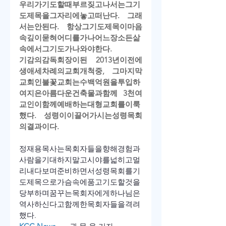
우리가
기도할때
부르짖고
나서는
그
기
도제목을
그자리에
놓고
떠난다
. 
그래
서는
안된다
. 
항상
그
기도제목이
마음
속
깊이
묻혀
어디를
가나
어느
장소든
삶
속에서
그
기도가
나와야
한다
.
기감의
감독회장이된
 2013
년
이전에
생애
세차례의
교회개척중
, 
그마지막
교회인
불꽃교회는
수백억원을
투입하
여
지은
아름다운
건축물과
함께
 3
천여
교인이
함께
예배하는
대형교회를
이룩
했다
.  
성령이
이끌어
가시는
성령목회
의
결과이다
.
정재용
목사는
목회자들을
향해
경험과
사람을
기대하지
말고
시야를
넓히고
멀
리
내다보며
준비하면서
성령목회를
기
도제목으로
가슴속에
품고
기도
할것을
당부하며
꿈꾸는
목회자에게
하나님은
역사
하신다고
함께한
목회자들을
격려
했다
.