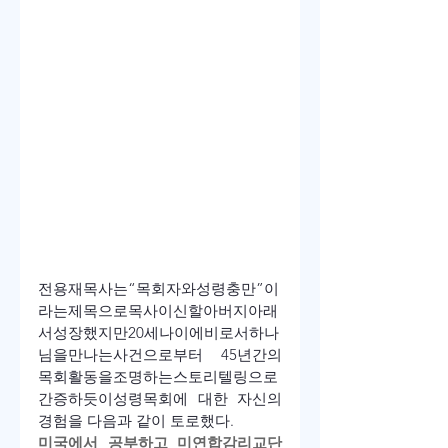
전용재
목사는
“
목회자와
성령충만
”
이
라는
제목으로
목사이신
할아버지
아래
서
성장
했지만
20
세
나이에
비로서
하나
님을
만나는
사건으로부터
 45
년간의
목회
활동을
조명하는
스토리텔링으로
간증하듯이
성령목회에 대한 자신의 
경험을 다음과 같이 토로했다.
미국에서 공부하고 미연합감리교단