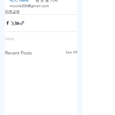
KCC News      
 권 문 웅 기자  
moonk206@gmail.com      
미주교계
See All
Recent Posts