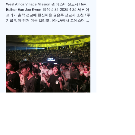
West Africa Village Mission 권 에스더 선교사 Rev.
Esther Eun Joo Kwon 1946.5.31-2025.4.25 서부 아
프리카 촌락 선교에 헌신해온 권은주 선교사 소천 1주
기를 맞아 먼저 미국 캘리포니아 LA에서 고에스더 권
선교사 추모 언더우드 선교대회가 개최되었고 이어서
서울의 정동제일 교회에서도 7월4일 권에스더 선교
사 추모예배를 열었다. 선교사역 이전에 정동교회를
섬기며 청소년 교사로 헌신했던 권은주를 기억하고
있는 일부교인들과 연세대학 동문, 그리고 이화 동문
다수가 참여한 가운데 이병도 목사가 추모예배를 인
도했다. 찬송 606장, 반주강혜진 집사, 기도 장혜경 장
로, 성경봉독 김정일 장로,(디모데 후서 4:7-8 / 디도서
1:5), 추모사 민병임 권사(묘동교회/ 이화동기), / 주미
야 권사(신암교회/ 연세대동기) , 추모찬송 백남옥 이
화동기/경희대명예교수 / "저 장미꽃위에 이슬 "등 추
모순서
Jul 18
2 min read
5200명 한목소리로 외친 기도, 한국
교회 다시 무릎 꿇다
‘714연합기도대성회’ 17~18일 이틀 간 열려‘복음의