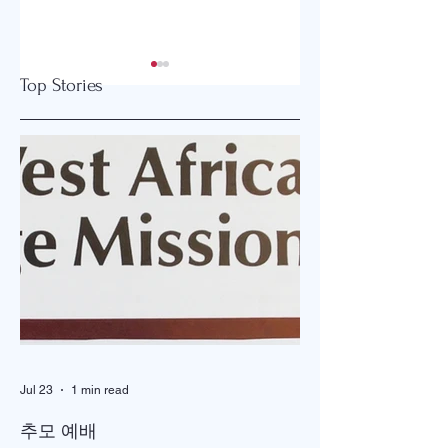
Top Stories
2026 글로벌감리교
강화도와 오하이오
회 한미연회 개최
잇는 은혜 이야기
Jul 23
1 min read
추모 예배