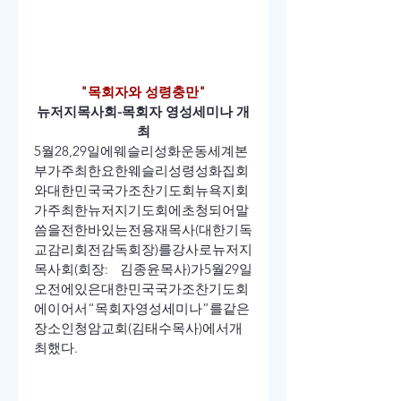
"목회자와 성령충만"
뉴저지목사회-목회자 영성세미나 개
최
5
월
28,29
일에
웨슬리
성화운동
세계본
부가
주최한
요한웨슬리성령성화집회
와
대한민국
국가조찬기도회
뉴욕지회
가
주최한
뉴저지기도회에
초청되어
말
씀을
전한바
있는
전용재
목사
(
대한기독
교감리회
전
감독회장
)
를
강사로
뉴저지
목사회
(
회장
: 
김종윤
목사
)
가
5
월
29
일
오전에
있은
대한민국
국가조찬기도회
에
이어서
“
목회자
영성
세미나
”
를
같은
장소인
청암교회
(
김태수
목사
)
에서
개
최했다
.