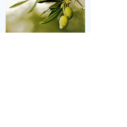
합기도운동본부(공동대표 이기용·이인호·이재훈 목
사)가 주최한 ‘714연합기도대성회’가 이날 ‘복음의 증
인, 기도로 서는 교회’를 주제로 막을 올렸다. 18일까
지 이어지는 이번 집회는 교파와 세대를 넘어 한국교
회의 영적 각성과 회복, 나라와 민족, 세계 복음화를
위해 함
Jul 14
2 min read
톨스토이의 <두 노인.>
러시아 시골 마을에 두 노인이 살고 있었습니다. 한 사
람은 술 담배도 하지 않고 우직하고, 고지식한 성격으
로 모든 일을 자신이 빈틈없이 처리하고, 돈도 많은 예
핌(Efim)이고, 다른 한 사람은 사교성 많고 쾌활하며,
술 담배를 즐기고, 노래 부르는 것도 좋아하는 매사 낙
관적인 예리세이(Elisha)입니다. 두 사람은 오래전부
터 예루살렘 성지 순례를 떠나기로 약속합니다. 그러
나 늘 일 때문에 바쁜 예핌 때문에 실행하지 못했습니
다. 그들에게 순례는 단순 여행이 아니라 신 앞에서의
약속이며, 평생의 소망이자 영혼의 준비였습니다. 여
기서 저자 톨스토이가 던지는 첫 질문입니다. “신을 만
나기 위해, 인간은 어디로 가야 하는가?” 두 노인은 길