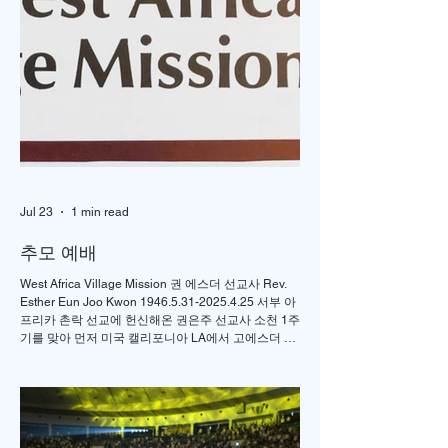
사역자 초빙 Salary는
저지 워렌(Warren)에 
$40,000/year 입니다. 1.
치한 미국장로교 세빛
지원 자격 – 정규 신학 대
회(담임:김귀안 목사)
학원을 졸업하고 M.Div.
서 유초등부 파트타임
이상 학위를 소지하신 분
회자를 청빙합니다. 
– 목사 안수를 받은 분(교
요건: 정규 신학교 졸
단 상관없음) – 청년부 캠
생 또는 재학생 제출서
퍼스사역 경험자, 코스타
류: 이력서, 자기 소개
경험자, 청년연합 집회
제출방법:
Jul 23
1 min read
경험자, 젊은 부부 사역
njsebitpastor@gmail.
경험자, 찬양인도
m 제출마감: 2019년 1
추모 예배
(option) 경험이 있
West Africa Village Mission 권 에스더 선교사 Rev.
Esther Eun Joo Kwon 1946.5.31-2025.4.25 서부 아
프리카 촌락 선교에 헌신해온 권은주 선교사 소천 1주
기를 맞아 먼저 미국 캘리포니아 LA에서 고에스더 권
선교사 추모 언더우드 선교대회가 개최되었고 이어서
서울의 정동제일 교회에서도 7월4일 권에스더 선교
사 추모예배를 열었다. 선교사역 이전에 정동교회를
섬기며 청소년 교사로 헌신했던 권은주를 기억하고
있는 일부교인들과 연세대학 동문, 그리고 이화 동문
다수가 참여한 가운데 이병도 목사가 추모예배를 인