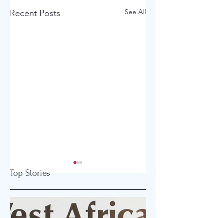
See All
Recent Posts
아콜라 연합감리교회
세빛교회-유초등부
Top Stories
단비찬양예배/청년부
파트타임 목회자청
담당 사역자 초빙
아콜라 연합감리교회 단
세빛교회-유초등부 
비찬양예배/청년부 담당
타임 목회자청빙 중부 뉴