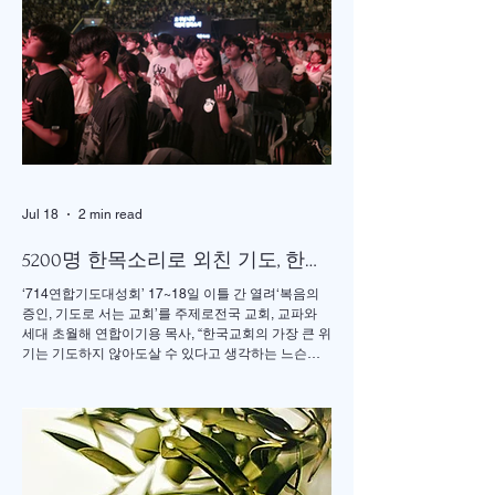
도했다. 찬송 606장, 반주강혜진 집사, 기도 장혜경 장
로, 성경봉독 김정일 장로,(디모데 후서 4:7-8 / 디도서
1:5), 추모사 민병임 권사(묘동교회/ 이화동기), / 주미
야 권사(신암교회/ 연세대동기) , 추모찬송 백남옥 이
화동기/경희대명예교수 / "저 장미꽃위에 이슬 "등 추
모순서
Jul 18
2 min read
5200명 한목소리로 외친 기도, 한국
교회 다시 무릎 꿇다
‘714연합기도대성회’ 17~18일 이틀 간 열려‘복음의
증인, 기도로 서는 교회’를 주제로전국 교회, 교파와
세대 초월해 연합이기용 목사, “한국교회의 가장 큰 위
기는 기도하지 않아도살 수 있다고 생각하는 느슨함”
17일 저녁 서울 송파구 잠실학생체육관. 찬양 ‘우리
오늘 눈물로’가 나오자 5200여명의 성도들이 하나둘
자리에서 일어섰다. “오래 황폐하였던 이 땅”이라는
가사가 울려 퍼질 때는 두 손을 높이 든 채 눈을 감고
기도하는 이들의 모습이 곳곳에 눈에 띄었다. 어떤 이
는 손수건으로 눈물을 훔쳤고, 어떤 이는 두 손을 맞잡
은 채 나라와 교회를 위해 간절히 부르짖었다. 714연