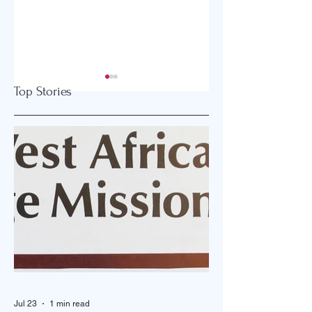
Top Stories
“함께 열방을 향해!”
<예고> 2025 뉴저지
THINK 목회세미나
Jul 23
1 min read