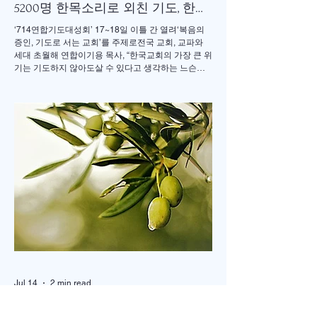
5200명 한목소리로 외친 기도, 한국
교회 다시 무릎 꿇다
‘714연합기도대성회’ 17~18일 이틀 간 열려‘복음의
증인, 기도로 서는 교회’를 주제로전국 교회, 교파와
세대 초월해 연합이기용 목사, “한국교회의 가장 큰 위
기는 기도하지 않아도살 수 있다고 생각하는 느슨함”
17일 저녁 서울 송파구 잠실학생체육관. 찬양 ‘우리
오늘 눈물로’가 나오자 5200여명의 성도들이 하나둘
자리에서 일어섰다. “오래 황폐하였던 이 땅”이라는
가사가 울려 퍼질 때는 두 손을 높이 든 채 눈을 감고
기도하는 이들의 모습이 곳곳에 눈에 띄었다. 어떤 이
는 손수건으로 눈물을 훔쳤고, 어떤 이는 두 손을 맞잡
은 채 나라와 교회를 위해 간절히 부르짖었다. 714연
합기도운동본부(공동대표 이기용·이인호·이재훈 목
사)가 주최한 ‘714연합기도대성회’가 이날 ‘복음의 증
인, 기도로 서는 교회’를 주제로 막을 올렸다. 18일까
지 이어지는 이번 집회는 교파와 세대를 넘어 한국교
회의 영적 각성과 회복, 나라와 민족, 세계 복음화를
위해 함
Jul 14
2 min read
톨스토이의 <두 노인.>