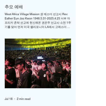
추모 예배
West Africa Village Mission 권 에스더 선교사 Rev.
Esther Eun Joo Kwon 1946.5.31-2025.4.25 서부 아
프리카 촌락 선교에 헌신해온 권은주 선교사 소천 1주
기를 맞아 먼저 미국 캘리포니아 LA에서 고에스더 권
선교사 추모 언더우드 선교대회가 개최되었고 이어서
서울의 정동제일 교회에서도 7월4일 권에스더 선교
사 추모예배를 열었다. 선교사역 이전에 정동교회를
섬기며 청소년 교사로 헌신했던 권은주를 기억하고
있는 일부교인들과 연세대학 동문, 그리고 이화 동문
다수가 참여한 가운데 이병도 목사가 추모예배를 인
도했다. 찬송 606장, 반주강혜진 집사, 기도 장혜경 장
로, 성경봉독 김정일 장로,(디모데 후서 4:7-8 / 디도서
1:5), 추모사 민병임 권사(묘동교회/ 이화동기), / 주미
야 권사(신암교회/ 연세대동기) , 추모찬송 백남옥 이
화동기/경희대명예교수 / "저 장미꽃위에 이슬 "등 추
모순서
Jul 18
2 min read