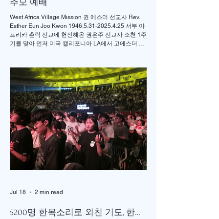
추모 예배
West Africa Village Mission 권 에스더 선교사 Rev.
Esther Eun Joo Kwon 1946.5.31-2025.4.25 서부 아
프리카 촌락 선교에 헌신해온 권은주 선교사 소천 1주
기를 맞아 먼저 미국 캘리포니아 LA에서 고에스더 권
선교사 추모 언더우드 선교대회가 개최되었고 이어서
서울의 정동제일 교회에서도 7월4일 권에스더 선교
사 추모예배를 열었다. 선교사역 이전에 정동교회를
섬기며 청소년 교사로 헌신했던 권은주를 기억하고
있는 일부교인들과 연세대학 동문, 그리고 이화 동문
다수가 참여한 가운데 이병도 목사가 추모예배를 인
도했다. 찬송 606장, 반주강혜진 집사, 기도 장혜경 장
로, 성경봉독 김정일 장로,(디모데 후서 4:7-8 / 디도서
1:5), 추모사 민병임 권사(묘동교회/ 이화동기), / 주미
야 권사(신암교회/ 연세대동기) , 추모찬송 백남옥 이
화동기/경희대명예교수 / "저 장미꽃위에 이슬 "등 추
모순서
Jul 18
2 min read
5200명 한목소리로 외친 기도, 한국