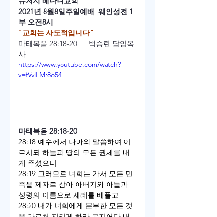
뉴저지 베다니교회
2021년 8월8일주일예배  웨인성전 1
부 오전8시
"교회는 사도적입니다"
마태복음 28:18-20      백승린 담임목
사
https://www.youtube.com/watch?
v=fVvlLMr8o54
마태복음 28:18-20 
28:18 예수께서 나아와 말씀하여 이
르시되 하늘과 땅의 모든 권세를 내
게 주셨으니
28:19 그러므로 너희는 가서 모든 민
족을 제자로 삼아 아버지와 아들과 
성령의 이름으로 세례를 베풀고
28:20 내가 너희에게 분부한 모든 것
을 가르쳐 지키게 하라 볼지어다 내