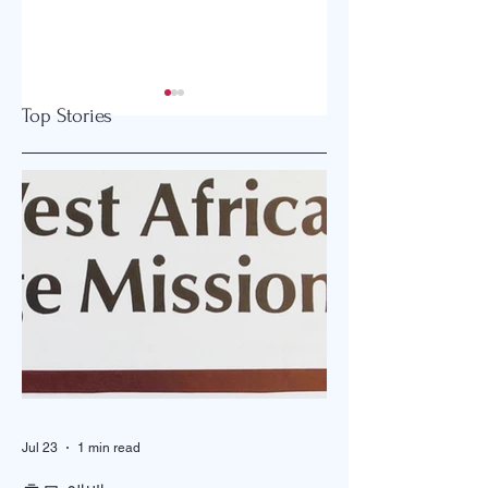
Top Stories
2026 글로벌감리교
강화도와 오하이오
회 한미연회 개최
잇는 은혜 이야기
Jul 23
1 min read