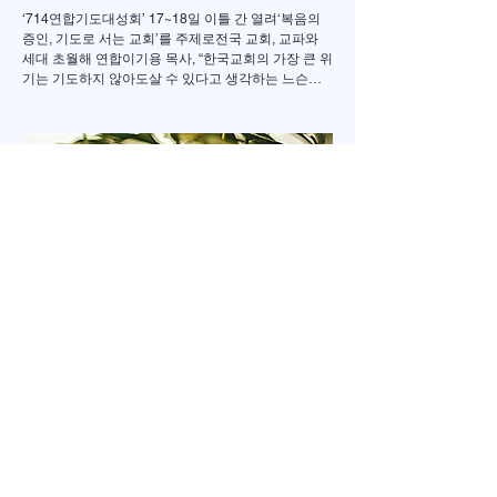
교회 다시 무릎 꿇다
‘714연합기도대성회’ 17~18일 이틀 간 열려‘복음의
증인, 기도로 서는 교회’를 주제로전국 교회, 교파와
세대 초월해 연합이기용 목사, “한국교회의 가장 큰 위
기는 기도하지 않아도살 수 있다고 생각하는 느슨함”
17일 저녁 서울 송파구 잠실학생체육관. 찬양 ‘우리
오늘 눈물로’가 나오자 5200여명의 성도들이 하나둘
자리에서 일어섰다. “오래 황폐하였던 이 땅”이라는
가사가 울려 퍼질 때는 두 손을 높이 든 채 눈을 감고
기도하는 이들의 모습이 곳곳에 눈에 띄었다. 어떤 이
는 손수건으로 눈물을 훔쳤고, 어떤 이는 두 손을 맞잡
은 채 나라와 교회를 위해 간절히 부르짖었다. 714연
합기도운동본부(공동대표 이기용·이인호·이재훈 목
사)가 주최한 ‘714연합기도대성회’가 이날 ‘복음의 증
인, 기도로 서는 교회’를 주제로 막을 올렸다. 18일까
지 이어지는 이번 집회는 교파와 세대를 넘어 한국교
회의 영적 각성과 회복, 나라와 민족, 세계 복음화를
위해 함
Jul 14
2 min read
톨스토이의 <두 노인.>
러시아 시골 마을에 두 노인이 살고 있었습니다. 한 사