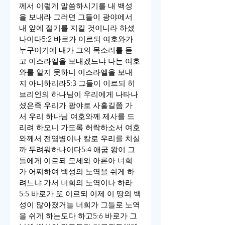
께서 이렇게 말씀하시기를 내 백성
을 보내라 그러면 그들이 광야에서 
내 앞에 절기를 지킬 것이니라 하셨
나이다
5:2 바로가 이르되 여호와가 
누구이기에 내가 그의 목소리를 듣
고 이스라엘을 보내겠느냐 나는 여호
와를 알지 못하니 이스라엘을 보내
지 아니하리라
5:3 그들이 이르되 히
브리인의 하나님이 우리에게 나타나
셨은즉 우리가 광야로 사흘길쯤 가
서 우리 하나님 여호와께 제사를 드
리려 하오니 가도록 허락하소서 여호
와께서 전염병이나 칼로 우리를 치실
까 두려워하나이다
5:4 애굽 왕이 그
들에게 이르되 모세와 아론아 너희
가 어찌하여 백성의 노역을 쉬게 하
려느냐 가서 너희의 노역이나 하라
5:5 바로가 또 이르되 이제 이 땅의 백
성이 많아졌거늘 너희가 그들로 노역
을 쉬게 하는도다 하고
5:6 바로가 그 