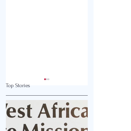
Top Stories
2026 글로벌감리교
강화도와 오하이오
회 한미연회 개최
잇는 은혜 이야기