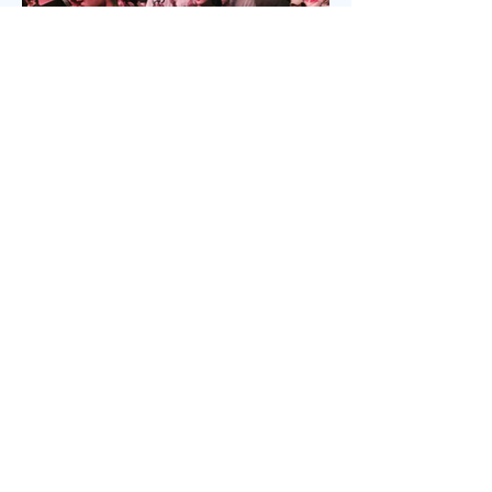
야 권사(신암교회/ 연세대동기) , 추모찬송 백남옥 이
화동기/경희대명예교수 / "저 장미꽃위에 이슬 "등 추
모순서
Jul 18
2 min read
5200명 한목소리로 외친 기도, 한국
교회 다시 무릎 꿇다
‘714연합기도대성회’ 17~18일 이틀 간 열려‘복음의
증인, 기도로 서는 교회’를 주제로전국 교회, 교파와
세대 초월해 연합이기용 목사, “한국교회의 가장 큰 위
기는 기도하지 않아도살 수 있다고 생각하는 느슨함”
17일 저녁 서울 송파구 잠실학생체육관. 찬양 ‘우리
오늘 눈물로’가 나오자 5200여명의 성도들이 하나둘
자리에서 일어섰다. “오래 황폐하였던 이 땅”이라는
가사가 울려 퍼질 때는 두 손을 높이 든 채 눈을 감고
기도하는 이들의 모습이 곳곳에 눈에 띄었다. 어떤 이
는 손수건으로 눈물을 훔쳤고, 어떤 이는 두 손을 맞잡
은 채 나라와 교회를 위해 간절히 부르짖었다. 714연
합기도운동본부(공동대표 이기용·이인호·이재훈 목
사)가 주최한 ‘714연합기도대성회’가 이날 ‘복음의 증
인, 기도로 서는 교회’를 주제로 막을 올렸다. 18일까