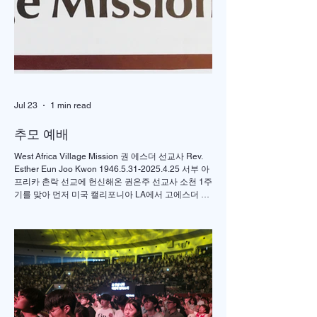
Jul 23
1 min read
추모 예배
West Africa Village Mission 권 에스더 선교사 Rev.
Esther Eun Joo Kwon 1946.5.31-2025.4.25 서부 아
프리카 촌락 선교에 헌신해온 권은주 선교사 소천 1주
기를 맞아 먼저 미국 캘리포니아 LA에서 고에스더 권
선교사 추모 언더우드 선교대회가 개최되었고 이어서
서울의 정동제일 교회에서도 7월4일 권에스더 선교
사 추모예배를 열었다. 선교사역 이전에 정동교회를
섬기며 청소년 교사로 헌신했던 권은주를 기억하고
있는 일부교인들과 연세대학 동문, 그리고 이화 동문
다수가 참여한 가운데 이병도 목사가 추모예배를 인
도했다. 찬송 606장, 반주강혜진 집사, 기도 장혜경 장
로, 성경봉독 김정일 장로,(디모데 후서 4:7-8 / 디도서
1:5), 추모사 민병임 권사(묘동교회/ 이화동기), / 주미