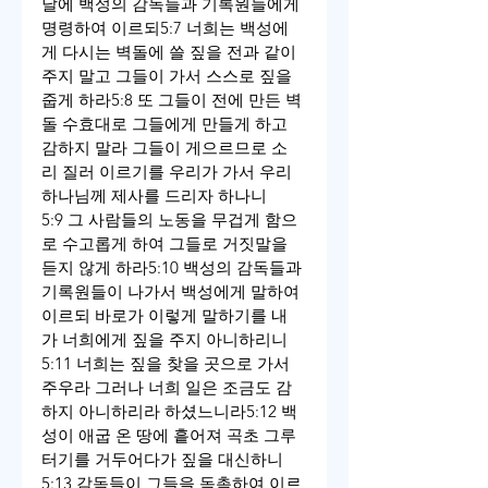
날에 백성의 감독들과 기록원들에게 
명령하여 이르되
5:7 너희는 백성에
게 다시는 벽돌에 쓸 짚을 전과 같이 
주지 말고 그들이 가서 스스로 짚을 
줍게 하라
5:8 또 그들이 전에 만든 벽
돌 수효대로 그들에게 만들게 하고 
감하지 말라 그들이 게으르므로 소
리 질러 이르기를 우리가 가서 우리 
하나님께 제사를 드리자 하나니
5:9 그 사람들의 노동을 무겁게 함으
로 수고롭게 하여 그들로 거짓말을 
듣지 않게 하라
5:10 백성의 감독들과 
기록원들이 나가서 백성에게 말하여 
이르되 바로가 이렇게 말하기를 내
가 너희에게 짚을 주지 아니하리니
5:11 너희는 짚을 찾을 곳으로 가서 
주우라 그러나 너희 일은 조금도 감
하지 아니하리라 하셨느니라
5:12 백
성이 애굽 온 땅에 흩어져 곡초 그루
터기를 거두어다가 짚을 대신하니
5:13 감독들이 그들을 독촉하여 이르