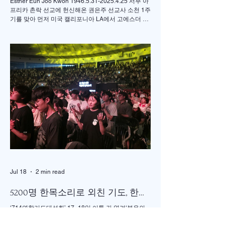
Esther Eun Joo Kwon 1946.5.31-2025.4.25 서부 아
프리카 촌락 선교에 헌신해온 권은주 선교사 소천 1주
기를 맞아 먼저 미국 캘리포니아 LA에서 고에스더 권
선교사 추모 언더우드 선교대회가 개최되었고 이어서
서울의 정동제일 교회에서도 7월4일 권에스더 선교
사 추모예배를 열었다. 선교사역 이전에 정동교회를
섬기며 청소년 교사로 헌신했던 권은주를 기억하고
있는 일부교인들과 연세대학 동문, 그리고 이화 동문
다수가 참여한 가운데 이병도 목사가 추모예배를 인
도했다. 찬송 606장, 반주강혜진 집사, 기도 장혜경 장
로, 성경봉독 김정일 장로,(디모데 후서 4:7-8 / 디도서
1:5), 추모사 민병임 권사(묘동교회/ 이화동기), / 주미
야 권사(신암교회/ 연세대동기) , 추모찬송 백남옥 이
화동기/경희대명예교수 / "저 장미꽃위에 이슬 "등 추
모순서
Jul 18
2 min read
5200명 한목소리로 외친 기도, 한국
교회 다시 무릎 꿇다
‘714연합기도대성회’ 17~18일 이틀 간 열려‘복음의
증인, 기도로 서는 교회’를 주제로전국 교회, 교파와