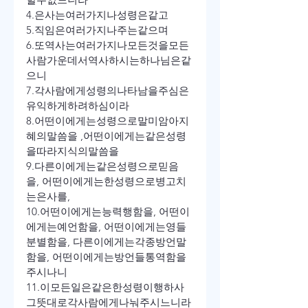
4.
은사는
여러
가지나
성령은
같고
5.
직임은
여러
가지나
주는
같으며
6.
또
역사는
여러가지나
모든
것을
모든
사람
가운데서
역사하시는
하나님은
같
으니
7.
각
사람에게
성령의
나타남을
주심은
유익하게
하려
하심이라
8.
어떤
이에게는
성령으로
말미암아
지
혜의
말씀을
 ,
어떤
이에게는
같은
성령
을
따라
지식의
말씀을
9.
다른이에게는
같은
성령으로
믿음
을
, 
어떤
이에게는
한
성령으로
병
고치
는
은사를
,
10.
어떤
이에게는
능력
행함을
, 
어떤
이
에게는
예언함을
, 
어떤
이에게는
영들
분별함을
, 
다른
이에게는
각종
방언
말
함을
, 
어떤
이에게는
방언들
통역함을
주시나니
11.
이
모든
일은
같은
한
성령이
행하사
그
뜻대로
각
사람에게
나눠
주시느니라