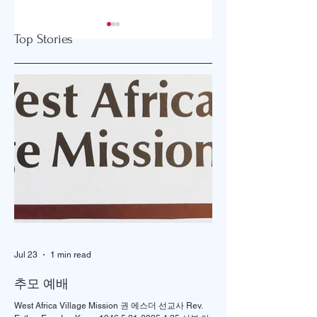
Top Stories
2026 글로벌감리교
강화도와 오하이오
회 한미연회 개최
잇는 은혜 이야기
Jul 23
1 min read
추모 예배
West Africa Village Mission 권 에스더 선교사 Rev.