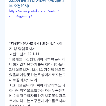
2020년 6월 21일 온라인 주일예배(2
부 오전10시)
https://www.youtube.com/watch?
v=FE3qg6iOLyY
"다양한 은사로 하나 되는 길" 
<
이 
기 성 담임목사
>
고린도
전서
 12:1-11
1.
형제들아
신령한
것에
대하여는
내가
너희의
알지
못하기를
원치
아니하노니
2.
너희도
알거니와
너희가
이방인으로
있을
때에
말
못하는
우상
에게로
끄는
그
대로
끌려갔느니라
3.
그러므로
내가
너희에게
알게
하노니
하나님의
영으로
말하는
자는
누구든지
에수를
저주할
자라
하지
않고
또
성령으
로
아니하고
는
누구든지
에수를
주시라
할
수
없느니라