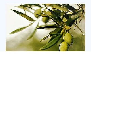
자리에서 일어섰다. “오래 황폐하였던 이 땅”이라는
가사가 울려 퍼질 때는 두 손을 높이 든 채 눈을 감고
기도하는 이들의 모습이 곳곳에 눈에 띄었다. 어떤 이
는 손수건으로 눈물을 훔쳤고, 어떤 이는 두 손을 맞잡
은 채 나라와 교회를 위해 간절히 부르짖었다. 714연
합기도운동본부(공동대표 이기용·이인호·이재훈 목
사)가 주최한 ‘714연합기도대성회’가 이날 ‘복음의 증
인, 기도로 서는 교회’를 주제로 막을 올렸다. 18일까
지 이어지는 이번 집회는 교파와 세대를 넘어 한국교
회의 영적 각성과 회복, 나라와 민족, 세계 복음화를
위해 함
Jul 14
2 min read
톨스토이의 <두 노인.>
러시아 시골 마을에 두 노인이 살고 있었습니다. 한 사
람은 술 담배도 하지 않고 우직하고, 고지식한 성격으
로 모든 일을 자신이 빈틈없이 처리하고, 돈도 많은 예
핌(Efim)이고, 다른 한 사람은 사교성 많고 쾌활하며,
술 담배를 즐기고, 노래 부르는 것도 좋아하는 매사 낙
관적인 예리세이(Elisha)입니다. 두 사람은 오래전부
터 예루살렘 성지 순례를 떠나기로 약속합니다. 그러