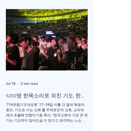
서울의 정동제일 교회에서도 7월4일 권에스더 선교
사 추모예배를 열었다. 선교사역 이전에 정동교회를
섬기며 청소년 교사로 헌신했던 권은주를 기억하고
있는 일부교인들과 연세대학 동문, 그리고 이화 동문
다수가 참여한 가운데 이병도 목사가 추모예배를 인
도했다. 찬송 606장, 반주강혜진 집사, 기도 장혜경 장
로, 성경봉독 김정일 장로,(디모데 후서 4:7-8 / 디도서
1:5), 추모사 민병임 권사(묘동교회/ 이화동기), / 주미
야 권사(신암교회/ 연세대동기) , 추모찬송 백남옥 이
화동기/경희대명예교수 / "저 장미꽃위에 이슬 "등 추
모순서
Jul 18
2 min read
5200명 한목소리로 외친 기도, 한국
교회 다시 무릎 꿇다
‘714연합기도대성회’ 17~18일 이틀 간 열려‘복음의
증인, 기도로 서는 교회’를 주제로전국 교회, 교파와
세대 초월해 연합이기용 목사, “한국교회의 가장 큰 위
기는 기도하지 않아도살 수 있다고 생각하는 느슨함”
17일 저녁 서울 송파구 잠실학생체육관. 찬양 ‘우리
오늘 눈물로’가 나오자 5200여명의 성도들이 하나둘