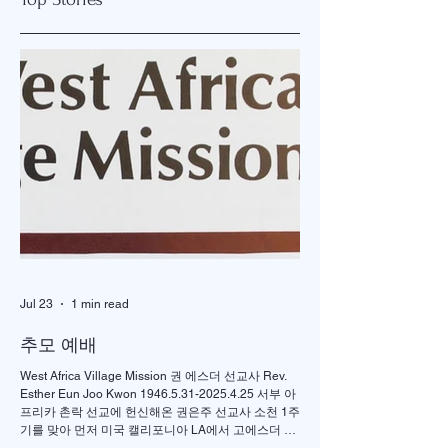
“함께 열방을 향해!”
<예고> 2025 뉴저지
THINK 목회세미나
Jul 23
1 min read
추모 예배
West Africa Village Mission 권 에스더 선교사 Rev.
Esther Eun Joo Kwon 1946.5.31-2025.4.25 서부 아
프리카 촌락 선교에 헌신해온 권은주 선교사 소천 1주
기를 맞아 먼저 미국 캘리포니아 LA에서 고에스더 권
선교사 추모 언더우드 선교대회가 개최되었고 이어서