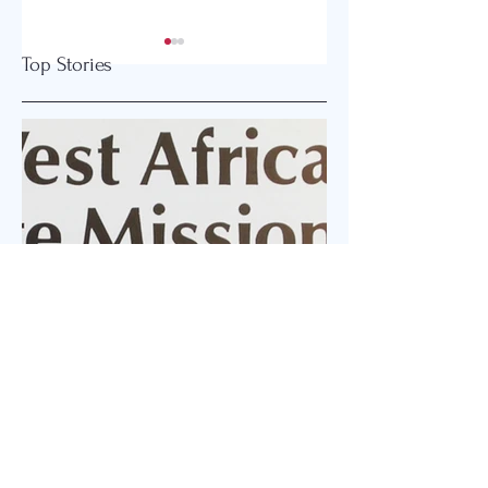
Top Stories
예수님은 빌라도와 헬
정의·민족의 전쟁…
라어로 대화했을까
화의 길은 ‘예수 정
요?
신’에 있다
Jul 23
1 min read
추모 예배
West Africa Village Mission 권 에스더 선교사 Rev.