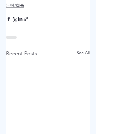
논단/학술
See All
Recent Posts