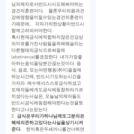
님의
제자로서
반드시
시도해
봐야
하는
경건의
훈련이다
. 
물론
우리의
몸과
건
강에
영향을
끼칠
수
있는
경건의
훈련이
기
때문에
, 
각자가
처한
상황이
반드시
함께
고려되어야
한다
.
혹시
현재
금식에
적합하지
않은
건강상
의
이유를
가진
사람들을
위해
웨슬리는
다른
형태의
금식으로써
절제
(abstinence)
를
권장한다
. 
내가
가장
좋
아하는
음식을
당분간
끊는
것이다
. 
음
식
, 
음료
, 
또는
어떤
행동
(
취미
)
을
절제
하는
시간에
, 
반드시
기도하는
시간을
가지라
. 
예수께서
스스로
금식하셨고
또
제자들에게도
금식에
동참하라
가르
치셨다는
사실은
, 
오늘날의
제자들도
반드시
금식에
동참해야
한다는
것을
뜻
한다고
나는
믿는다
.
2. 
금식은
우리가
하나님께
또
그분의
은
혜에
의존하고
있다는
사실을
상기시켜
준다
. 
한
끼
혹은
두세
끼니를
건너뛰면