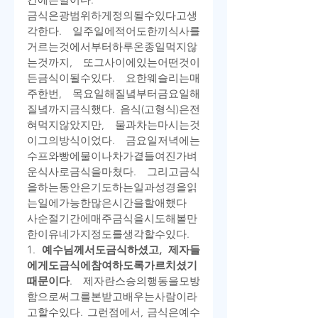
금식은
광범위하게
정의될
수
있다고
생
각한다
. 
일주일에
적어도
한
끼
식사를
거르는
것에서부터
하루
온종일
먹지
않
는
것까지
, 
또
그
사이에
있는
어떤
것이
든
금식이
될
수
있다
. 
요한
웨슬리는
매
주
한
번
, 
목요일
해
질
녘부터
금요일
해
질
녘까지
금식했다
. 
음식
(
고형식
)
은
전
혀
먹지
않았지만
, 
물과
차는
마시는
것
이
그의
방식이었다
. 
금요일
저녁에는
수프와
빵에
물이나
차가
곁들여진
가벼
운
식사로
금식을
마쳤다
. 
그리고
금식
을
하는
동안은
기도하는
일과
성경을
읽
는
일에
가능한
많은
시간을
할애했
다
사순절
기간에
매주
금식을
시도해
볼
만
한
이유
네
가지
정도를
생각할
수
있다
.
1. 
예수님께서도
금식하셨고
, 
제자들
에게도
금식에
참여하도록
가르치셨기
때문이다
. 
제자란
스승의
행동을
모방
함으로써
그를
본받고
배우는
사람이라
고
할
수
있다
. 
그런
점에서
, 
금식은
예수