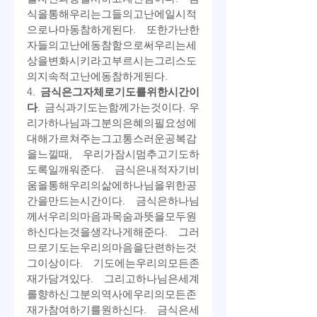
식을
통해
우리는
그들의
고난에
일시적
으로나마
동참하게
된다
. 
또한
가난한
자들의
고난에
동참함으로써
우리는
세
상을
변화시키라고
부르시는
그리스도
의
지속적
고난에
동참하게
된다
.
4. 
금식은
그
자체로
기도를
위한
시간이
다
. 
금식과
기도는
함께
가는
것이다
. 
우
리가
하나님과
그분의
은혜의
필요성에
대해
가르쳐
주는
그
고통스러운
공복감
을
느낄
때
, 
우리가
잠시
멈추고
기도하
도록
일깨워준다
. 
금식은
내적
자기
비
움을
통해
우리의
삶에
하나님을
위한
공
간을
만드는
시간이다
. 
금식은
하나님
께서
우리의
마음과
목숨과
뜻을
모두
원
하신다는
것을
생각나게
해
준다
. 
그러
므로
기도는
우리의
마음을
단련하는
것
그
이상이다
. 
기도에는
우리의
모든
존
재가
담겨
있다
. 
그리고
하나님은
세계
를
향하신
그분의
역사에
우리의
모든
존
재가
참여하기를
원하신다
. 
금식은
세