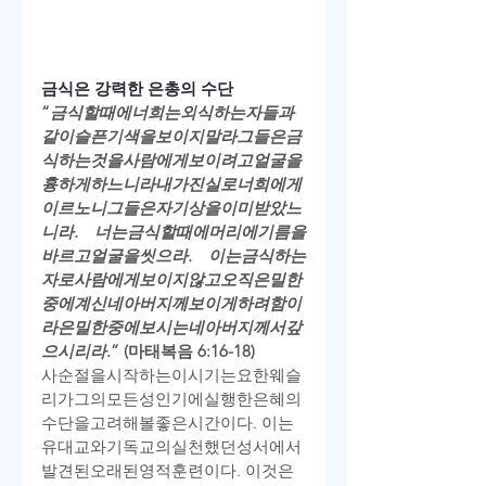
금식은 강력한 은총의 수단
“
금식할
때에
너희는
외식하는
자들과
같이
슬픈
기색을
보이지
말라
그들은
금
식하는
것을
사람에게
보이려고
얼굴을
흉하게
하느니라
내가
진실로
너희에게
이르노니
그들은
자기
상을
이미
받았느
니라
. 
너는
금식할
때에
머리에
기름을
바르고
얼굴을
씻으라
. 
이는
금식하는
자로
사람에게
보이지
않고
오직
은밀한
중에
계신
네
아버지께
보이게
하려
함이
라
은밀한
중에
보시는
네
아버지께서
갚
으시리라
.” (
마태복음
 6:16-18)
사순절을
시작하는
이
시기는
요한
웨슬
리가
그의
모든
성인기에
실행한
은혜의
수단을
고려해볼
좋은
시간이다
. 
이는
유대교와
기독교의
실천했던
성서에서
발견된
오래된
영적
훈련이다
. 
이것은