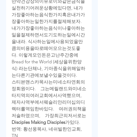
만약
건강상의
이유로
이와
같은
금식을
실천하기
어려운
상황에
있다면
, 
내가
가장
좋아하는
음식
한
가지
혹은
내가
가
장
좋아하는
일
한
가지를
절제해
보자
. 
내가
가장
좋아하는
음식이나
좋아하는
일을
절제하면서도
기도하는
일에
시간
을
내라
. 
식사하는
일에
사용되었을
만
큼의
비용을
따로
떼어
모으는
것도
좋
다
. 
이렇게
모인
돈은
고난
주간
중에
Bread for the World (
세상을
위한
양
식
) 
라는
단체나
, 
기아
종식을
위해
일하
는
다른
기관에
보낼
수
있을
것이다
.
스티븐
맨스카
목사는
미네소타
연회의
정회원이다
. 
그는
메릴랜드와
미네소
타
지역의
여러
교회에서
사역했으며
, 
제자사역부에서
웨슬리안
리더십의
디
렉터를
역임한
바
있다
. 
여러
권의
책을
저술하였으며
, 
가장
최근의
저서로는
Disciples Making Disciples
가
있다
.
번
역
: 
황선웅
목사
, 
네쉬빌
한인교회
, 
TN