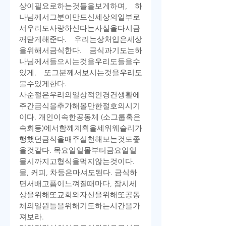
상이
필요로
하는
것들을
보게
하며
, 
하
나님께서
그분이
만드신
세상의
일부로
서
우리도
사랑하신다는
사실을
다시금
깨닫게
해
준다
. 
우리는
상처
입은
세상
을
위해서
금식한다
. 
금식과
기도는
하
나님께서
들으시는
것을
우리도
들을
수
있게
, 
또
그분께서
보시는
것을
우리도
볼
수
있게
한다
.
사순절은
우리의
일상적인
경건
생활에
주간
금식을
추가해
볼
만한
절호의
시기
이다
. 
개인이
속한
공동체
 (
소그룹
혹은
속회
등
)
에서
함께
계획을
세워
웨슬리가
행했던
금식을
매주
실천해
보는
것도
좋
을
것
같다
. 
목요일
일몰부터
금요일
일
몰
시까지
고형식을
먹지
않는
것이다
. 
물
, 
커피
, 
차
등은
마셔도
된다
. 
금식하
면서
배고픔이
느껴질
때마다
, 
잠시
세
상을
위해
또
교회와
자신을
위해
또
공동
체의
일원들을
위해
기도하는
시간을
가
져
보라
.