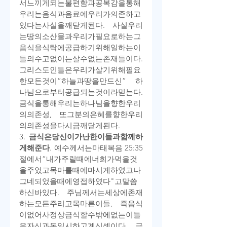
서
느끼게
되는
불편함과
공복감을
통해
우리는
음식과
음료에
우리가
의존하고
있다는
사실을
깨닫게
된다
. 
사실
우리
는
땅의
소산물과
우리가
필요로
하는
그
음식을
식탁에
공급하기
위해
일하는
이
들의
수고
없이는
살
수
없는
존재들이다
. 
그리스도인들은
우리가
살기
위해
필요
한
모든
것이
“
하늘과
땅을
만드신
” 
하
나님으로부터
공급되는
것이라
믿는다
. 
금식을
통해
우리는
하나님을
향한
우리
의
의존성
, 
또
그분의
은혜를
향한
우리
의
의존성을
다시금
깨닫게
된다
.
3. 
금식은
당신이
가난한
이들과
함께
하
게
해
준다
. 
예수께서는
마태복음
 25:35
절에서
“
내가
주릴
때에
너희가
먹을
것
을
주었고
목마를
때에
마시게
하였고
나
그네
되었을
때에
영접하였다
"
고
말씀
하신
바
있다
. 
주님께서는
세상에
존재
하는
모든
주리고
목마른
이들
, 
즉
음식
이
없어
사정상
금식할
수밖에
없는
이들
을
자신과
동일시하고
계신
셈이다
. 
금