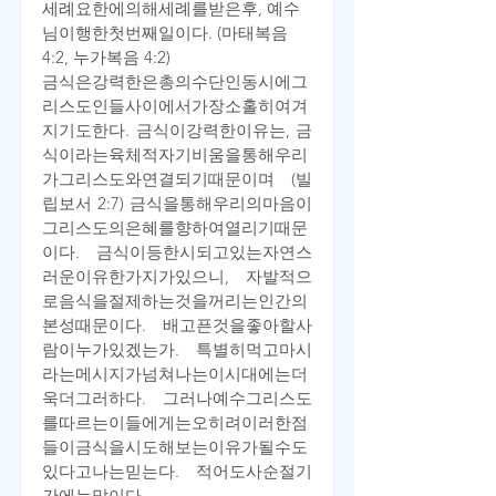
세례
요한에
의해
세례를
받은
후
, 
예수
님이
행한
첫
번째
일이다
. (
마태복음
4:2, 
누가복음
 4:2)
금식은
강력한
은총의
수단인
동시에
그
리스도인들
사이에서
가장
소홀히
여겨
지기도
한다
. 
금식이
강력한
이유는
, 
금
식이라는
육체적
자기
비움을
통해
우리
가
그리스도와
연결되기
때문이며
 (
빌
립보서
 2:7) 
금식을
통해
우리의
마음이
그리스도의
은혜를
향하여
열리기
때문
이다
. 
금식이
등한시되고
있는
자연스
러운
이유
한
가지가
있으니
, 
자발적으
로
음식을
절제하는
것을
꺼리는
인간의
본성
때문이다
. 
배고픈
것을
좋아할
사
람이
누가
있겠는가
. 
특별히
먹고
마시
라는
메시지가
넘쳐나는
이
시대에는
더
욱
더
그러하다
. 
그러나
예수
그리스도
를
따르는
이들에게는
오히려
이러한
점
들이
금식을
시도해
보는
이유가
될
수도
있다고
나는
믿는다
. 
적어도
사순절
기
간에는
말이다
.