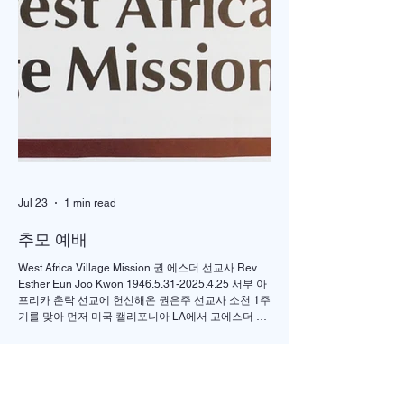
"OVERFLOW "
제1회 미주 언더우
선교대회
Jul 23
1 min read
추모 예배
West Africa Village Mission 권 에스더 선교사 Rev.
Esther Eun Joo Kwon 1946.5.31-2025.4.25 서부 아
프리카 촌락 선교에 헌신해온 권은주 선교사 소천 1주
기를 맞아 먼저 미국 캘리포니아 LA에서 고에스더 권
선교사 추모 언더우드 선교대회가 개최되었고 이어서
서울의 정동제일 교회에서도 7월4일 권에스더 선교
사 추모예배를 열었다. 선교사역 이전에 정동교회를
섬기며 청소년 교사로 헌신했던 권은주를 기억하고
있는 일부교인들과 연세대학 동문, 그리고 이화 동문