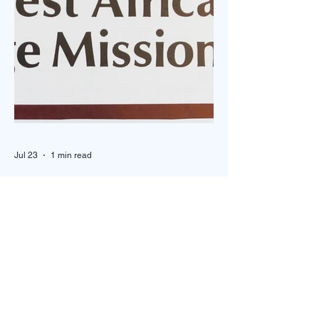
려면 무엇보다 식생활을
관절을 전문으로 하는
개선해야 하는데, 혈압
원에서 10년 넘게 환
낮추는 데 도움을 주는
보다 보니 허리를 삐
음식은 무엇인지 알아보
서 오는 환자가 상당
도록 하겠습니다. 양파는
많다. 그중에서도 운
혈관 건강에 도움을 주는
하거나 무거운 것을 
대표적인 슈퍼푸드입니
가 다치는 경우가 절
다. 양파의 주요 성분인
이상이다. 그런데 특
퀘세틴이 혈관에 콜레스
것은 그중에 상당수는
Jul 23
1 min read
테롤 및 중성지방의 축적
침에 일어나서 10~15
을 막아주는데요. 더불어
사이에 발생한다는 사
추모 예배
알리신 성분도 혈관 속
이다. 어둑어둑한 아
West Africa Village Mission 권 에스더 선교사 Rev.
섬유소를 용
일어나 출근이나 골프
Esther Eun Joo Kwon 1946.5.31-2025.4.25 서부 아
프리카 촌락 선교에 헌신해온 권은주 선교사 소천 1주
기를 맞아 먼저 미국 캘리포니아 LA에서 고에스더 권
선교사 추모 언더우드 선교대회가 개최되었고 이어서
서울의 정동제일 교회에서도 7월4일 권에스더 선교
사 추모예배를 열었다. 선교사역 이전에 정동교회를
섬기며 청소년 교사로 헌신했던 권은주를 기억하고
있는 일부교인들과 연세대학 동문, 그리고 이화 동문